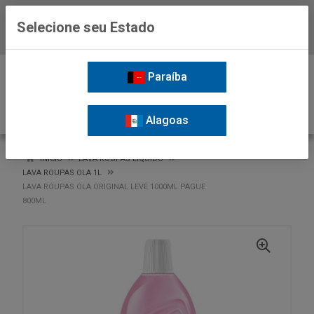
Selecione seu Estado
Baixe já o APP da Nordil
0
Paraíba
Alagoas
VOLTAR
INÍCIO
LAVA ROUPAS LIQUIDO
LAVA ROUPAS OLA 1L
LAVA ROUPAS OLA ORIGINAL LEVE 1000ML PAGUE
800ML