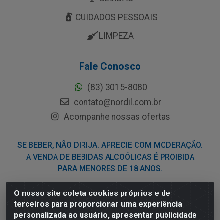
CUIDADOS PESSOAIS
LIMPEZA
Fale Conosco
(83) 3015-8080
contato@nordil.com.br
Acompanhe nossas ofertas
SE BEBER, NÃO DIRIJA. APRECIE COM MODERAÇÃO.
A VENDA DE BEBIDAS ALCOÓLICAS É PROIBIDA
PARA MENORES DE 18 ANOS.
O nosso site coleta cookies próprios e de
Nordil Distribuidora - Avenida Liberdade, 2738, Bloco F -
terceiros para proporcionar uma experiência
Sesi - Bayeux/PB - CEP 58.111-400 - CNPJ
personalizada ao usuário, apresentar publicidade