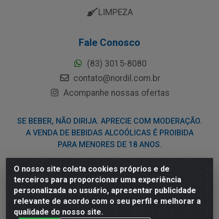
LIMPEZA
Fale Conosco
(83) 3015-8080
contato@nordil.com.br
Acompanhe nossas ofertas
SE BEBER, NÃO DIRIJA. APRECIE COM MODERAÇÃO.
A VENDA DE BEBIDAS ALCOÓLICAS É PROIBIDA
PARA MENORES DE 18 ANOS.
O nosso site coleta cookies próprios e de
Nordil Distribuidora - Avenida Liberdade, 2738, Bloco F -
terceiros para proporcionar uma experiência
Sesi - Bayeux/PB - CEP 58.111-400 - CNPJ
personalizada ao usuário, apresentar publicidade
03.775.813/0001-41
relevante de acordo com o seu perfil e melhorar a
qualidade do nosso site.