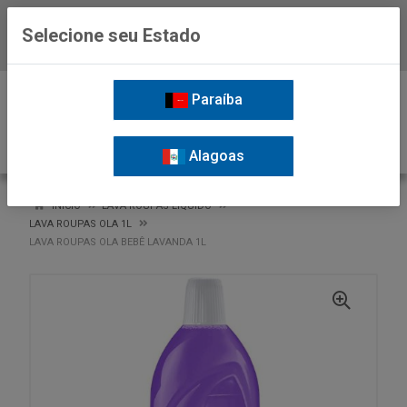
Selecione seu Estado
Baixe já o APP da Nordil
0
Paraíba
Alagoas
VOLTAR
INÍCIO
LAVA ROUPAS LIQUIDO
LAVA ROUPAS OLA 1L
LAVA ROUPAS OLA BEBÊ LAVANDA 1L