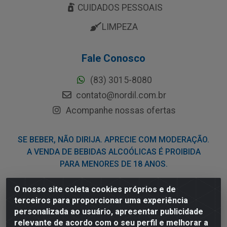
CUIDADOS PESSOAIS
LIMPEZA
Fale Conosco
(83) 3015-8080
contato@nordil.com.br
Acompanhe nossas ofertas
SE BEBER, NÃO DIRIJA. APRECIE COM MODERAÇÃO.
A VENDA DE BEBIDAS ALCOÓLICAS É PROIBIDA
PARA MENORES DE 18 ANOS.
O nosso site coleta cookies próprios e de
Nordil Distribuidora - Avenida Liberdade, 2738, Bloco F -
terceiros para proporcionar uma experiência
Sesi - Bayeux/PB - CEP 58.111-400 - CNPJ
personalizada ao usuário, apresentar publicidade
03.775.813/0001-41
relevante de acordo com o seu perfil e melhorar a