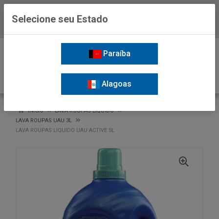
Selecione seu Estado
Baixe já o APP da Nordil
0
Paraíba
Alagoas
VOLTAR
INÍCIO
LAVA ROUPAS LIQUIDO
LAVA ROUPAS UAU 3L
LAVA ROUPAS LIQUIDO UAU ACTIVE 5L