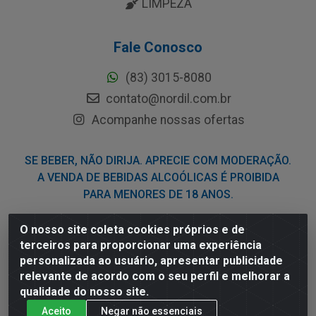
LIMPEZA
Fale Conosco
(83) 3015-8080
contato@nordil.com.br
Acompanhe nossas ofertas
SE BEBER, NÃO DIRIJA. APRECIE COM MODERAÇÃO.
A VENDA DE BEBIDAS ALCOÓLICAS É PROIBIDA
PARA MENORES DE 18 ANOS.
O nosso site coleta cookies próprios e de
Nordil Distribuidora - Avenida Liberdade, 2738, Bloco F -
terceiros para proporcionar uma experiência
Sesi - Bayeux/PB - CEP 58.111-400 - CNPJ
personalizada ao usuário, apresentar publicidade
03.775.813/0001-41
relevante de acordo com o seu perfil e melhorar a
qualidade do nosso site.
Aceito
Negar não essenciais