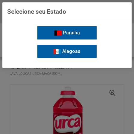
Selecione seu Estado
Baixe já o APP da Nordil
0
Paraíba
Alagoas
VOLTAR
INÍCIO
LIMPEZA
COZINHA
LAVA LOUÇAS URCA MAÇÃ 500ML