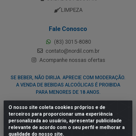
LIMPEZA
Fale Conosco
(83) 3015-8080
contato@nordil.com.br
Acompanhe nossas ofertas
SE BEBER, NÃO DIRIJA. APRECIE COM MODERAÇÃO.
A VENDA DE BEBIDAS ALCOÓLICAS É PROIBIDA
PARA MENORES DE 18 ANOS.
O nosso site coleta cookies próprios e de
Nordil Distribuidora - Avenida Liberdade, 2738, Bloco F -
terceiros para proporcionar uma experiência
Sesi - Bayeux/PB - CEP 58.111-400 - CNPJ
personalizada ao usuário, apresentar publicidade
03.775.813/0001-41
relevante de acordo com o seu perfil e melhorar a
qualidade do nosso site.