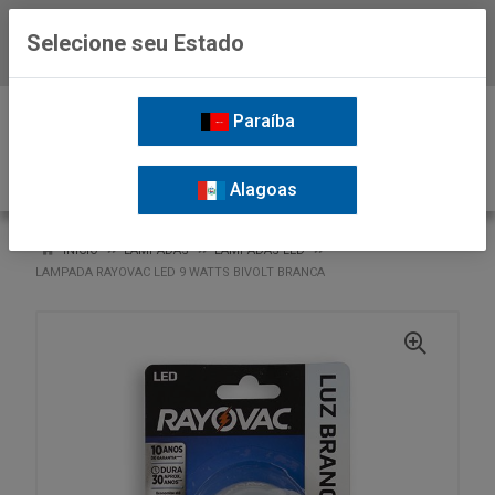
Selecione seu Estado
Baixe já o APP da Nordil
0
Paraíba
Alagoas
VOLTAR
INÍCIO
LAMPADAS
LAMPADAS LED
LAMPADA RAYOVAC LED 9 WATTS BIVOLT BRANCA