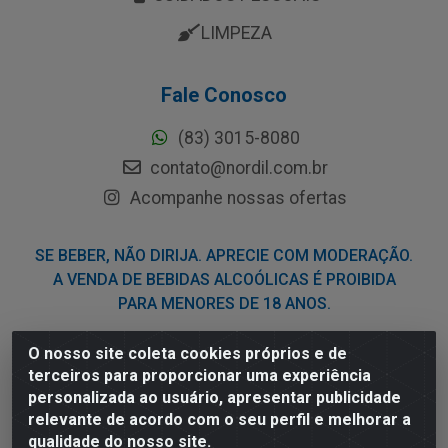
LIMPEZA
Fale Conosco
(83) 3015-8080
contato@nordil.com.br
Acompanhe nossas ofertas
SE BEBER, NÃO DIRIJA. APRECIE COM MODERAÇÃO.
A VENDA DE BEBIDAS ALCOÓLICAS É PROIBIDA
PARA MENORES DE 18 ANOS.
O nosso site coleta cookies próprios e de
Nordil Distribuidora - Avenida Liberdade, 2738, Bloco F -
terceiros para proporcionar uma experiência
Sesi - Bayeux/PB - CEP 58.111-400 - CNPJ
personalizada ao usuário, apresentar publicidade
03.775.813/0001-41
relevante de acordo com o seu perfil e melhorar a
qualidade do nosso site.