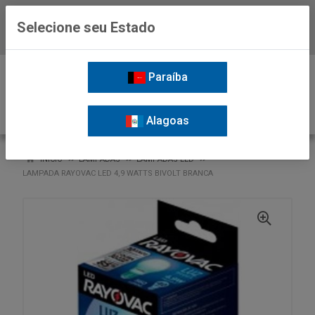
Selecione seu Estado
Baixe já o APP da Nordil
0
Paraíba
Alagoas
VOLTAR
INÍCIO
LAMPADAS
LAMPADAS LED
LAMPADA RAYOVAC LED 4,9 WATTS BIVOLT BRANCA