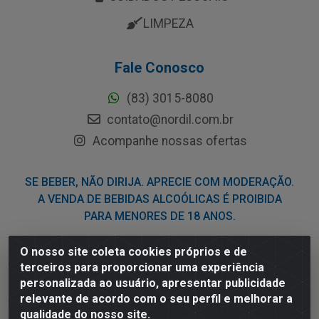
LIMPEZA
Fale Conosco
(83) 3015-8080
contato@nordil.com.br
Acompanhe nossas ofertas
SE BEBER, NÃO DIRIJA. APRECIE COM MODERAÇÃO.
A VENDA DE BEBIDAS ALCOÓLICAS É PROIBIDA
PARA MENORES DE 18 ANOS.
O nosso site coleta cookies próprios e de
Nordil Distribuidora - Avenida Liberdade, 2738, Bloco F -
terceiros para proporcionar uma experiência
Sesi - Bayeux/PB - CEP 58.111-400 - CNPJ
personalizada ao usuário, apresentar publicidade
03.775.813/0001-41
relevante de acordo com o seu perfil e melhorar a
qualidade do nosso site.