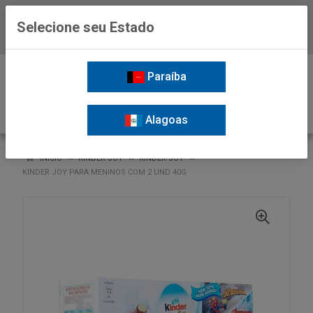
Selecione seu Estado
Baixe já o APP da Nordil
0
Paraíba
Alagoas
VOLTAR
INÍCIO
KINDER JOY
KINDER JOY
KINDER JOY PARA MENINOS COM 2 UND 40G