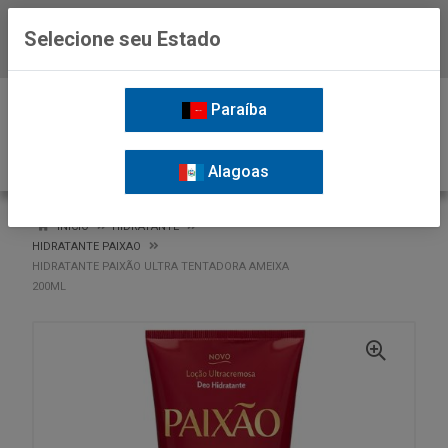
Selecione seu Estado
Baixe já o APP da Nordil
0
Paraíba
Alagoas
VOLTAR
INÍCIO
HIDRATANTE
HIDRATANTE PAIXAO
HIDRATANTE PAIXÃO ULTRA TENTADORA AMEIXA
200ML