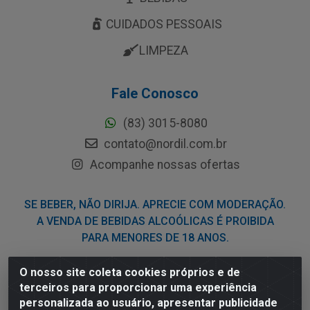
CUIDADOS PESSOAIS
LIMPEZA
Fale Conosco
(83) 3015-8080
contato@nordil.com.br
Acompanhe nossas ofertas
SE BEBER, NÃO DIRIJA. APRECIE COM MODERAÇÃO.
A VENDA DE BEBIDAS ALCOÓLICAS É PROIBIDA
PARA MENORES DE 18 ANOS.
O nosso site coleta cookies próprios e de
Nordil Distribuidora - Avenida Liberdade, 2738, Bloco F -
terceiros para proporcionar uma experiência
Sesi - Bayeux/PB - CEP 58.111-400 - CNPJ
personalizada ao usuário, apresentar publicidade