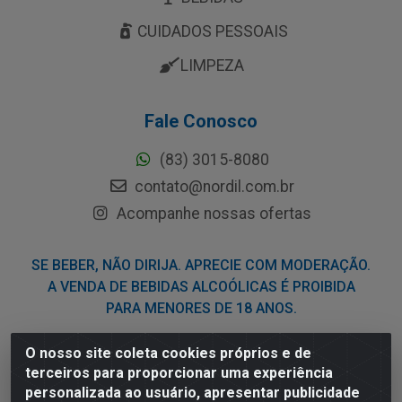
CUIDADOS PESSOAIS
LIMPEZA
Fale Conosco
(83) 3015-8080
contato@nordil.com.br
Acompanhe nossas ofertas
SE BEBER, NÃO DIRIJA. APRECIE COM MODERAÇÃO.
A VENDA DE BEBIDAS ALCOÓLICAS É PROIBIDA
PARA MENORES DE 18 ANOS.
O nosso site coleta cookies próprios e de
Nordil Distribuidora - Avenida Liberdade, 2738, Bloco F -
terceiros para proporcionar uma experiência
Sesi - Bayeux/PB - CEP 58.111-400 - CNPJ
personalizada ao usuário, apresentar publicidade