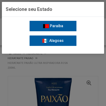
Selecione seu Estado
Baixe já o APP da Nordil
0
Paraíba
Alagoas
VOLTAR
INÍCIO
HIDRATANTE
HIDRATANTE PAIXAO
HIDRATANTE PAIXÃO ULTRA INSPIRADORA ROSA
200ML