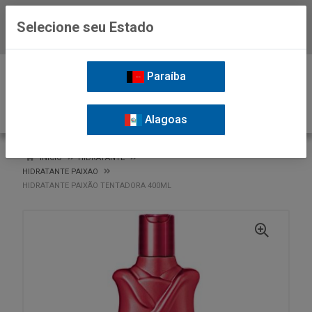
Selecione seu Estado
Baixe já o APP da Nordil
0
Paraíba
Alagoas
VOLTAR
INÍCIO
HIDRATANTE
HIDRATANTE PAIXAO
HIDRATANTE PAIXÃO TENTADORA 400ML