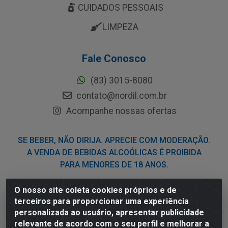
CUIDADOS PESSOAIS
LIMPEZA
Fale Conosco
(83) 3015-8080
contato@nordil.com.br
Acompanhe nossas ofertas
SE BEBER, NÃO DIRIJA. APRECIE COM MODERAÇÃO.
A VENDA DE BEBIDAS ALCOÓLICAS É PROIBIDA
PARA MENORES DE 18 ANOS.
O nosso site coleta cookies próprios e de
Nordil Distribuidora - Avenida Liberdade, 2738, Bloco F -
terceiros para proporcionar uma experiência
Sesi - Bayeux/PB - CEP 58.111-400 - CNPJ
personalizada ao usuário, apresentar publicidade
03.775.813/0001-41
relevante de acordo com o seu perfil e melhorar a