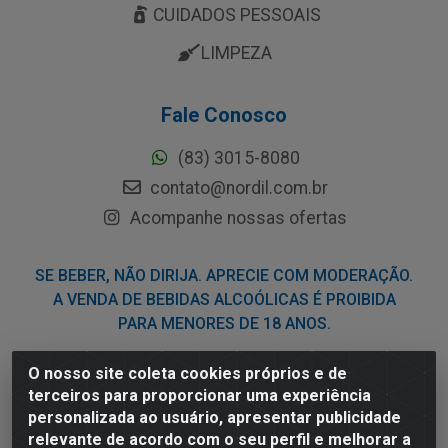
CUIDADOS PESSOAIS
LIMPEZA
Fale Conosco
(83) 3015-8080
contato@nordil.com.br
Acompanhe nossas ofertas
SE BEBER, NÃO DIRIJA. APRECIE COM MODERAÇÃO.
A VENDA DE BEBIDAS ALCOÓLICAS É PROIBIDA
PARA MENORES DE 18 ANOS.
O nosso site coleta cookies próprios e de
Nordil Distribuidora - Avenida Liberdade, 2738, Bloco F -
terceiros para proporcionar uma experiência
Sesi - Bayeux/PB - CEP 58.111-400 - CNPJ
personalizada ao usuário, apresentar publicidade
03.775.813/0001-41
relevante de acordo com o seu perfil e melhorar a