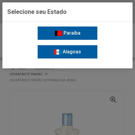
Selecione seu Estado
Baixe já o APP da Nordil
0
Paraíba
Alagoas
VOLTAR
INÍCIO
HIDRATANTE
HIDRATANTE PAIXAO
HIDRATANTE PAIXÃO INSPIRADORA 400ML