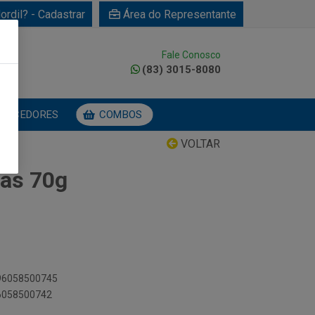
ordil? - Cadastrar
Área do Representante
Fale Conosco
0
(83) 3015-8080
NECEDORES
COMBOS
VOLTAR
as 70g
896058500745
96058500742