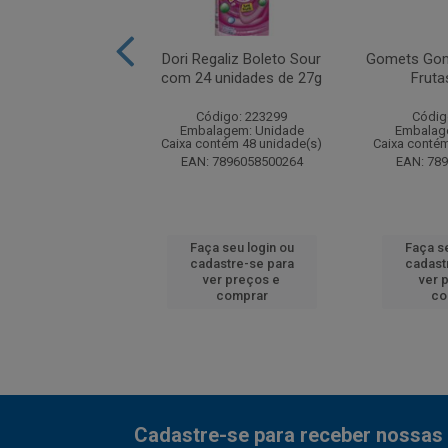
rsinhos de Frutas
Dori Regaliz Boleto Sour
Gomets Go
100g
com 24 unidades de 27g
Fruta
digo: 58758
Código: 223299
Códig
agem: Unidade
Embalagem: Unidade
Embalag
ntém 30 unidade(s)
Caixa contém 48 unidade(s)
Caixa contém
7896058505429
EAN: 7896058500264
EAN: 78
 seu login ou
Faça seu login ou
Faça se
astre-se para
cadastre-se para
cadast
er preços e
ver preços e
ver 
comprar
comprar
co
Cadastre-se para receber nossas 