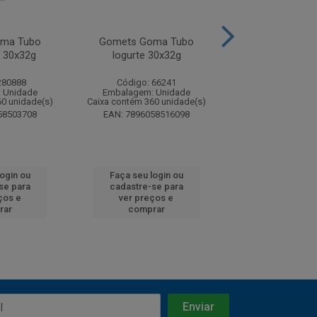
ma Tubo
Gomets Goma Tubo
Gomets Sortid
 30x32g
Iogurte 30x32g
280888
Código: 66241
Código: 51
 Unidade
Embalagem: Unidade
Embalagem: U
60 unidade(s)
Caixa contém 360 unidade(s)
Caixa contém 30 u
58503708
EAN: 7896058516098
EAN: 7896058
login ou
Faça seu login ou
Faça seu log
se para
cadastre-se para
cadastre-se 
ços e
ver preços e
ver preços
rar
comprar
comprar