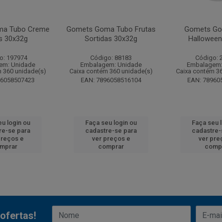
ma Tubo Creme
Gomets Goma Tubo Frutas
Gomets Go
s 30x32g
Sortidas 30x32g
Halloween
o: 197974
Código: 88183
Código: 
em: Unidade
Embalagem: Unidade
Embalagem:
 360 unidade(s)
Caixa contém 360 unidade(s)
Caixa contém 3
96058507423
EAN: 7896058516104
EAN: 78960
u login ou
Faça seu login ou
Faça seu 
re-se para
cadastre-se para
cadastre-
preços e
ver preços e
ver pre
mprar
comprar
comp
ofertas!