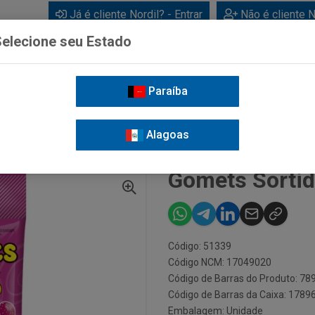
Já é cliente Nordil? - Entrar
Não é cliente N
elecione seu Estado
Paraíba
BEBIDAS
CUIDADOS PESSOAIS
LIMPEZA
FOR
Alagoas
IDAS 70G
Gomets Sortid
Código: 51339
Código NCM: 17049020
Código de Barras do Produto: 7
Código de Barras da Caixa: 178
Embalagem: Unidade