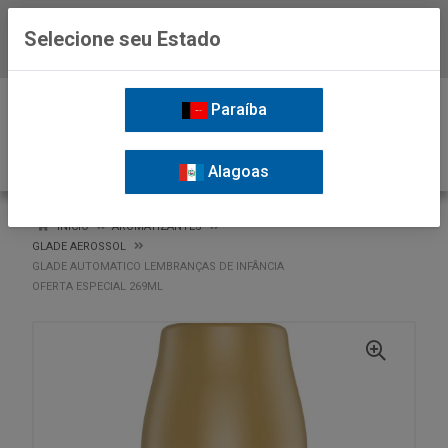
Selecione seu Estado
Baixe já o APP da Nordil
0
Paraíba
Alagoas
VOLTAR
INÍCIO
AROMATIZANTES
GLADE AEROSSOL
GLADE AUTOMATICO LEMBRANÇAS DE INFÂNCIA
OFERTA ESPECIAL 269ML