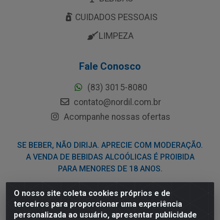
CUIDADOS PESSOAIS
LIMPEZA
Fale Conosco
(83) 3015-8080
contato@nordil.com.br
Acompanhe nossas ofertas
SE BEBER, NÃO DIRIJA. APRECIE COM MODERAÇÃO.
A VENDA DE BEBIDAS ALCOÓLICAS É PROIBIDA
PARA MENORES DE 18 ANOS.
O nosso site coleta cookies próprios e de
Nordil Distribuidora - Avenida Liberdade, 2738, Bloco F -
terceiros para proporcionar uma experiência
Sesi - Bayeux/PB - CEP 58.111-400 - CNPJ
personalizada ao usuário, apresentar publicidade