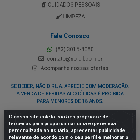
CUIDADOS PESSOAIS
LIMPEZA
Fale Conosco
(83) 3015-8080
contato@nordil.com.br
Acompanhe nossas ofertas
SE BEBER, NÃO DIRIJA. APRECIE COM MODERAÇÃO.
A VENDA DE BEBIDAS ALCOÓLICAS É PROIBIDA
PARA MENORES DE 18 ANOS.
O nosso site coleta cookies próprios e de
Nordil Distribuidora - Avenida Liberdade, 2738, Bloco F -
terceiros para proporcionar uma experiência
Sesi - Bayeux/PB - CEP 58.111-400 - CNPJ
personalizada ao usuário, apresentar publicidade
03.775.813/0001-41
relevante de acordo com o seu perfil e melhorar a