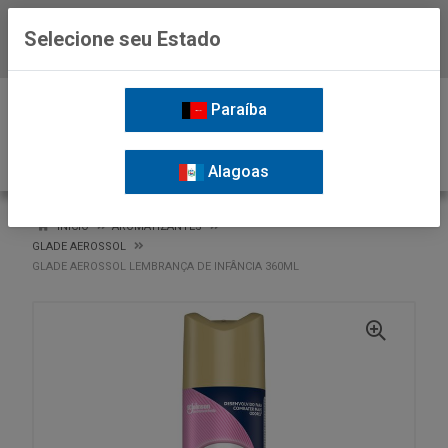
Selecione seu Estado
Baixe já o APP da Nordil
0
Paraíba
Alagoas
VOLTAR
INÍCIO
AROMATIZANTES
GLADE AEROSSOL
GLADE AEROSSOL LEMBRANÇA DE INFÂNCIA 360ML