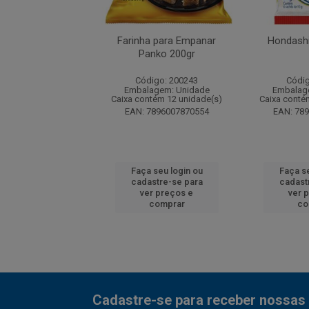
Profissional 500g
Farinha para Empanar
Hondashi
Panko 200gr
digo: 50967
Código: 200243
Códig
agem: Unidade
Embalagem: Unidade
Embalag
ntém 6 unidade(s)
Caixa contém 12 unidade(s)
Caixa conté
7891132001552
EAN: 7896007870554
EAN: 78
 seu login ou
Faça seu login ou
Faça se
astre-se para
cadastre-se para
cadast
er preços e
ver preços e
ver 
comprar
comprar
co
Cadastre-se para receber nossas 