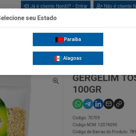
Já é cliente Nordil? - Entrar
Não é cliente N
elecione seu Estado
Paraíba
BEBIDAS
CUIDADOS PESSOAIS
LIMPEZA
FOR
Alagoas
ERGELIM TOSTADO BRANCO 100GR
GERGELIM TO
100GR
Código: 70709
Código NCM: 12074090
Código de Barras do Produto: 7