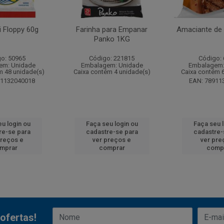
 Floppy 60g
Farinha para Empanar
Amaciante de 
Panko 1KG
o: 50965
Código: 221815
Código:
em: Unidade
Embalagem: Unidade
Embalagem:
m 48 unidade(s)
Caixa contém 4 unidade(s)
Caixa contém 
91132040018
EAN: 78911
u login ou
Faça seu login ou
Faça seu 
re-se para
cadastre-se para
cadastre-
preços e
ver preços e
ver pre
mprar
comprar
comp
ofertas!