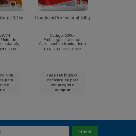
Carne 1,1kg
Hondashi Profissional 500g
Farinha para 
Panko 200
 69774
Código: 50967
Código: 200
 Unidade
Embalagem: Unidade
Embalagem: U
6 unidade(s)
Caixa contém 6 unidade(s)
Caixa contém 12 u
32005888
EAN: 7891132001552
EAN: 7896007
login ou
Faça seu login ou
Faça seu log
se para
cadastre-se para
cadastre-se 
ços e
ver preços e
ver preços
rar
comprar
comprar