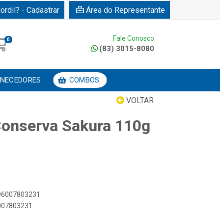
ordil? - Cadastrar
Área do Representante
Fale Conosco
0
(83) 3015-8080
NECEDORES
COMBOS
VOLTAR
Conserva Sakura 110g
896007803231
6007803231