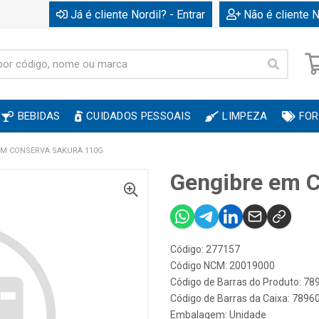
Já é cliente Nordil? - Entrar
Não é cliente N
BEBIDAS
CUIDADOS PESSOAIS
LIMPEZA
FOR
EM CONSERVA SAKURA 110G
Gengibre em 
Código: 277157
Código NCM: 20019000
Código de Barras do Produto: 7
Código de Barras da Caixa: 789
Embalagem: Unidade