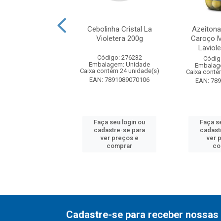
a Lavioletera Pote
Cebolinha Cristal La
Azeiton
60g
Violetera 200g
Caroço 
Laviol
digo: 248614
Código: 276232
Códig
agem: Unidade
Embalagem: Unidade
Embalag
ntém 12 unidade(s)
Caixa contém 24 unidade(s)
Caixa conté
7891089436872
EAN: 7891089070106
EAN: 78
 seu login ou
Faça seu login ou
Faça s
astre-se para
cadastre-se para
cadast
er preços e
ver preços e
ver 
comprar
comprar
co
Cadastre-se para receber nossas 