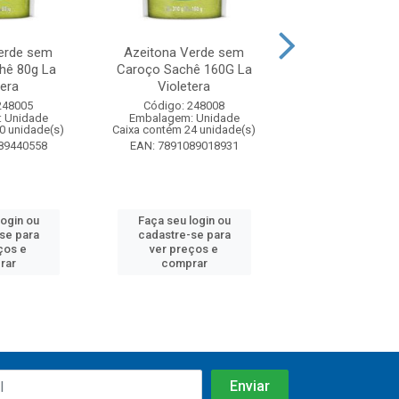
erde sem
Azeitona Verde sem
Azeitona Ver
hê 80g La
Caroço Sachê 160G La
Caroço La Violet
tera
Violetera
150g
248005
Código: 248008
Código: 19
 Unidade
Embalagem: Unidade
Embalagem: U
0 unidade(s)
Caixa contém 24 unidade(s)
Caixa contém 24 u
89440558
EAN: 7891089018931
EAN: 7891089
login ou
Faça seu login ou
Faça seu log
se para
cadastre-se para
cadastre-se
ços e
ver preços e
ver preços
rar
comprar
compra