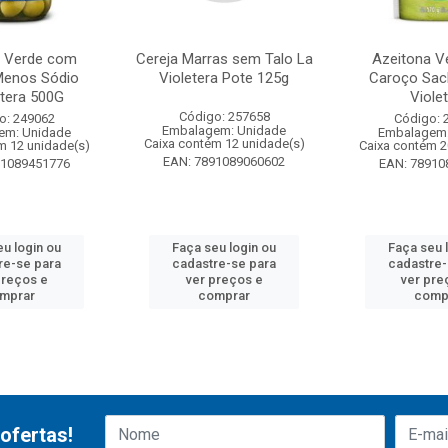
a Verde com
Cereja Marras sem Talo La
Azeitona V
Menos Sódio
Violetera Pote 125g
Caroço Sac
etera 500G
Viole
Código: 257658
o: 249062
Código: 
Embalagem: Unidade
em: Unidade
Embalagem:
Caixa contém 12 unidade(s)
m 12 unidade(s)
Caixa contém 2
EAN: 7891089060602
91089451776
EAN: 78910
eu login ou
Faça seu login ou
Faça seu 
re-se para
cadastre-se para
cadastre-
preços e
ver preços e
ver pre
mprar
comprar
comp
ofertas!