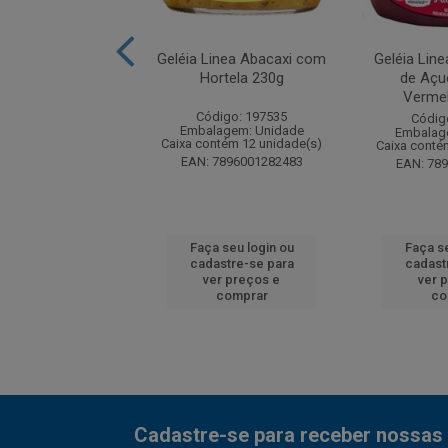
inea Zero Adição
Geléia Linea Abacaxi com
Geléia Lin
ucar Uva 230g
Hortela 230g
de Açu
Verme
digo: 214468
Código: 197535
Códig
agem: Unidade
Embalagem: Unidade
Embalag
ntém 12 unidade(s)
Caixa contém 12 unidade(s)
Caixa conté
7896001200258
EAN: 7896001282483
EAN: 78
 seu login ou
Faça seu login ou
Faça se
astre-se para
cadastre-se para
cadast
er preços e
ver preços e
ver 
comprar
comprar
co
Cadastre-se para receber nossas 