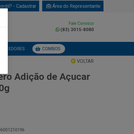
ordil? - Cadastrar
Área do Representante
Fale Conosco
0
(83) 3015-8080
NECEDORES
COMBOS
VOLTAR
Zero Adição de Açucar
0g
896001210196