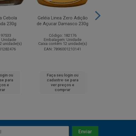
ea Cebola
Geléia Linea Zero Adição
Geléia Linea Ze
ada 230g
de Açucar Damasco 230g
de Açucar Amo
197533
Código: 182176
Código: 182
 Unidade
Embalagem: Unidade
Embalagem: U
2 unidade(s)
Caixa contém 12 unidade(s)
Caixa contém 12 u
01282476
EAN: 7896001210141
EAN: 7896001
login ou
Faça seu login ou
Faça seu log
se para
cadastre-se para
cadastre-se 
ços e
ver preços e
ver preços
rar
comprar
comprar