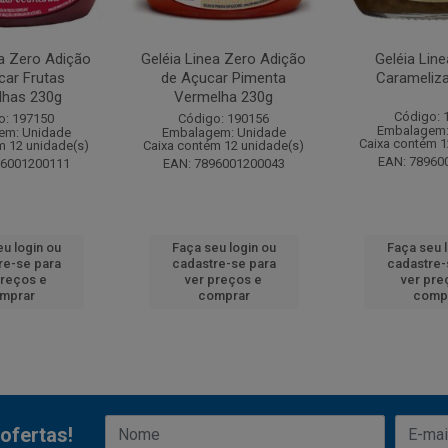
ea Zero Adição
Geléia Linea Zero Adição
Geléia Lin
car Frutas
de Açucar Pimenta
Carameliz
lhas 230g
Vermelha 230g
Código: 
o: 197150
Código: 190156
Embalagem:
em: Unidade
Embalagem: Unidade
Caixa contém 1
m 12 unidade(s)
Caixa contém 12 unidade(s)
EAN: 78960
96001200111
EAN: 7896001200043
u login ou
Faça seu login ou
Faça seu 
re-se para
cadastre-se para
cadastre-
preços e
ver preços e
ver pre
mprar
comprar
comp
ofertas!