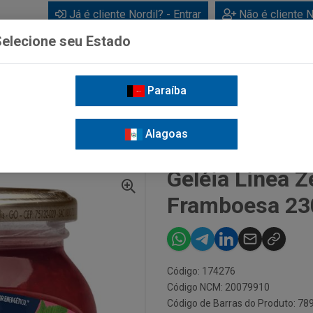
Já é cliente Nordil? - Entrar
Não é cliente N
elecione seu Estado
Paraíba
BEBIDAS
CUIDADOS PESSOAIS
LIMPEZA
FOR
Alagoas
DIÇÃO DE AÇUCAR FRAMBOESA 230G
Geléia Linea 
Framboesa 23
Código: 174276
Código NCM: 20079910
Código de Barras do Produto: 7