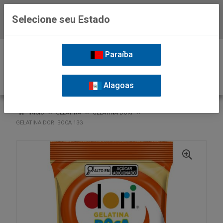
Selecione seu Estado
Baixe já o APP da Nordil
0
Paraíba
Alagoas
VOLTAR
INÍCIO
GELATINA
GELATINA DORI
GELATINA DORI BOCA 13G