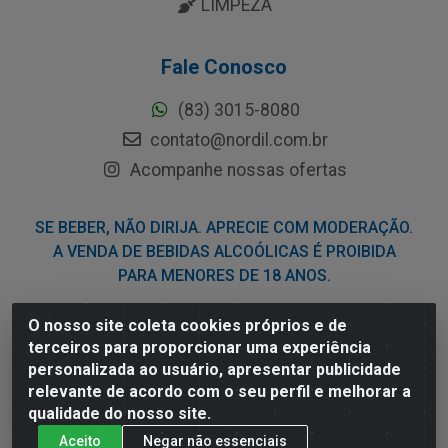
LIMPEZA
Fale Conosco
(83) 3015-8080
contato@nordil.com.br
Acompanhe nossas ofertas
SE BEBER, NÃO DIRIJA. APRECIE COM MODERAÇÃO.
A VENDA DE BEBIDAS ALCOÓLICAS É PROIBIDA
PARA MENORES DE 18 ANOS.
O nosso site coleta cookies próprios e de
Nordil Distribuidora - Avenida Liberdade, 2738, Bloco F -
terceiros para proporcionar uma experiência
Sesi - Bayeux/PB - CEP 58.111-400 - CNPJ
personalizada ao usuário, apresentar publicidade
03.775.813/0001-41
relevante de acordo com o seu perfil e melhorar a
qualidade do nosso site.
Aceito
Negar não essenciais