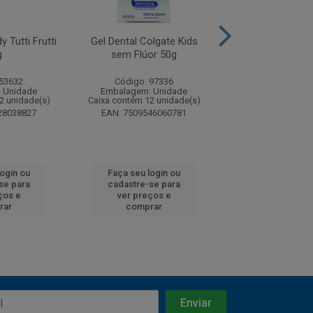
y Tutti Frutti
Gel Dental Colgate Kids
Creme Dental 
g
sem Flúor 50g
Tandy Morango 5
6 Pague 
 53632
Código: 97336
Código: 253
 Unidade
Embalagem: Unidade
Embalagem: U
2 unidade(s)
Caixa contém 12 unidade(s)
Caixa contém 12 u
28038827
EAN: 7509546060781
EAN: 7509546
login ou
Faça seu login ou
Faça seu log
se para
cadastre-se para
cadastre-se 
ços e
ver preços e
ver preços
rar
comprar
comprar