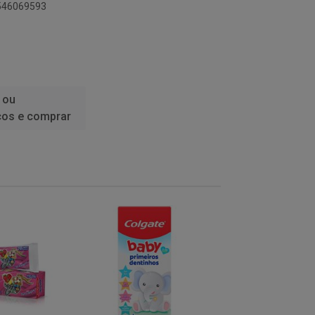
9546069593
 ou
ços e comprar