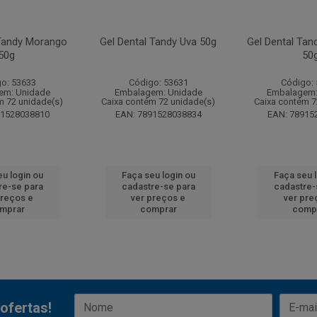
 Tandy Morango
Gel Dental Tandy Uva 50g
Gel Dental Tand
50g
50
o: 53633
Código: 53631
Código:
em: Unidade
Embalagem: Unidade
Embalagem:
m 72 unidade(s)
Caixa contém 72 unidade(s)
Caixa contém 7
91528038810
EAN: 7891528038834
EAN: 78915
u login ou
Faça seu login ou
Faça seu 
re-se para
cadastre-se para
cadastre-
preços e
ver preços e
ver pre
mprar
comprar
comp
ofertas!