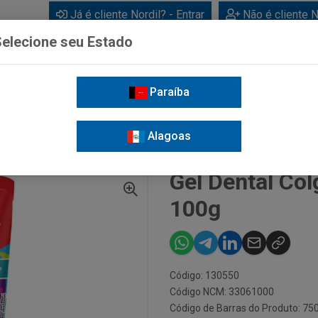
Já é cliente Nordil? - Entrar
Não é cliente N
elecione seu Estado
Paraíba
BEBIDAS
CUIDADOS PESSOAIS
LIMPEZA
FOR
Alagoas
L DENTAL COLGATE SMILES MINIONS 100G
Gel Dental Co
100g
Código: 130550
Código NCM: 33061000
Código de Barras do Produto: 7