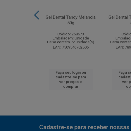
al Tandy Morango
Gel Dental Tandy Melancia
Gel Dental
m 4 unidades de
50g
50grs
Código: 268673
Códig
digo: 191546
Embalagem: Unidade
Embalag
agem: Unidade
Caixa contém 72 unidade(s)
Caixa conté
ntém 18 unidade(s)
EAN: 7509546702506
EAN: 78
7509546653082
 seu login ou
Faça seu login ou
Faça se
astre-se para
cadastre-se para
cadast
er preços e
ver preços e
ver 
comprar
comprar
co
Cadastre-se para receber nossas 