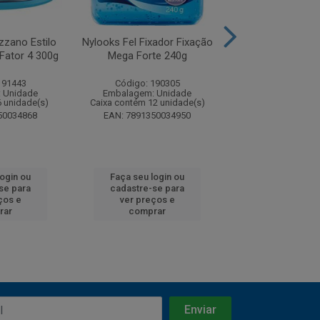
zzano Estilo
Nylooks Fel Fixador Fixação
Gel Nylooks F
Fator 4 300g
Mega Forte 240g
Condicionante Fa
191443
Código: 190305
Código: 191
 Unidade
Embalagem: Unidade
Embalagem: U
6 unidade(s)
Caixa contém 12 unidade(s)
Caixa contém 12 u
50034868
EAN: 7891350034950
EAN: 7891350
login ou
Faça seu login ou
Faça seu log
se para
cadastre-se para
cadastre-se 
ços e
ver preços e
ver preços
rar
comprar
comprar