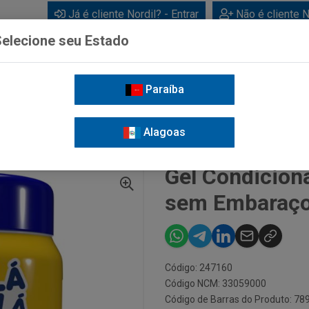
Já é cliente Nordil? - Entrar
Não é cliente N
elecione seu Estado
Paraíba
BEBIDAS
CUIDADOS PESSOAIS
LIMPEZA
FOR
Alagoas
GEL CONDICIONANTE TRÁ LÁ LÁ KIDS SEM EMBARAÇO 250GR
Gel Condiciona
sem Embaraço
Código: 247160
Código NCM: 33059000
Código de Barras do Produto: 7