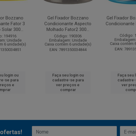
dor Bozzano
Gel Fixador Bozzano
Gel Fixador Bo
ante Fator 3
Condicionante Aspecto
Condicionante 
Solar 300...
Molhado Fator2 300...
Código: 
o: 194916
Código: 190306
Embalagem:
em: Unidade
Embalagem: Unidade
Caixa contém 
m 6 unidade(s)
Caixa contém 6 unidade(s)
EAN: 78913
91350034851
EAN: 7891350034844
u login ou
Faça seu login ou
Faça seu 
re-se para
cadastre-se para
cadastre-
preços e
ver preços e
ver pre
mprar
comprar
comp
ofertas!