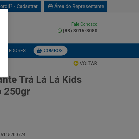
ordil? - Cadastrar
Área do Representante
Fale Conosco
0
(83) 3015-8080
NECEDORES
COMBOS
VOLTAR
nte Trá Lá Lá Kids
 250gr
896115700774