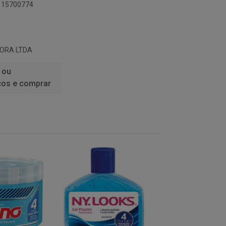
6115700774
DORA LTDA
 ou
ços e comprar