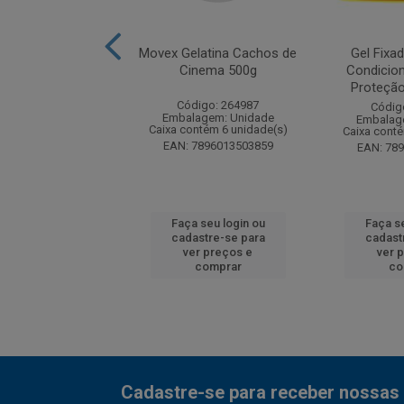
a Cabelo Bozzano
Movex Gelatina Cachos de
Gel Fixa
80G
Cinema 500g
Condicion
Proteção 
digo: 199407
Código: 264987
Códig
agem: Unidade
Embalagem: Unidade
Embalag
ntém 6 unidade(s)
Caixa contém 6 unidade(s)
Caixa conté
7891350036732
EAN: 7896013503859
EAN: 78
 seu login ou
Faça seu login ou
Faça se
astre-se para
cadastre-se para
cadast
er preços e
ver preços e
ver 
comprar
comprar
co
Cadastre-se para receber nossas 