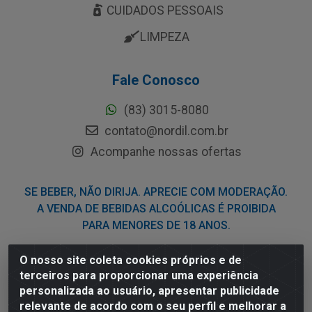
CUIDADOS PESSOAIS
LIMPEZA
Fale Conosco
(83) 3015-8080
contato@nordil.com.br
Acompanhe nossas ofertas
SE BEBER, NÃO DIRIJA. APRECIE COM MODERAÇÃO.
A VENDA DE BEBIDAS ALCOÓLICAS É PROIBIDA
PARA MENORES DE 18 ANOS.
O nosso site coleta cookies próprios e de
Nordil Distribuidora - Avenida Liberdade, 2738, Bloco F -
terceiros para proporcionar uma experiência
Sesi - Bayeux/PB - CEP 58.111-400 - CNPJ
personalizada ao usuário, apresentar publicidade
03.775.813/0001-41
relevante de acordo com o seu perfil e melhorar a