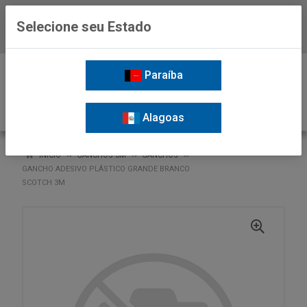
Selecione seu Estado
Baixe já o APP da Nordil
0
Paraíba
Alagoas
VOLTAR
INÍCIO
GANCHOS 3M
GANCHOS
GANCHO ADESIVO PLÁSTICO GRANDE BRANCO
SCOTCH 3M