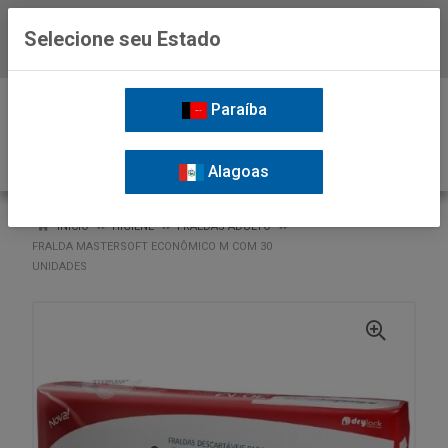
Selecione seu Estado
Baixe já o APP da Nordil
0
Paraíba
Alagoas
VOLTAR
INÍCIO
HIGIENE
FRALDAS ADULTO
FRALDA MASTERSOFT ECONÔMICO M COM 30
UNIDADES