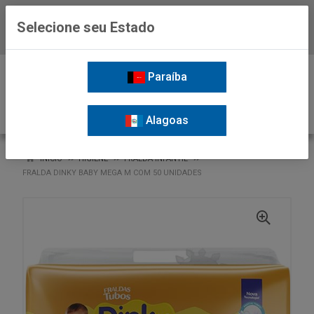
Selecione seu Estado
Baixe já o APP da Nordil
0
Paraíba
Alagoas
VOLTAR
INÍCIO
HIGIENE
FRALDA INFANTIL
FRALDA DINKY BABY MEGA M COM 50 UNIDADES