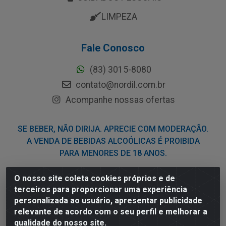
LIMPEZA
Fale Conosco
(83) 3015-8080
contato@nordil.com.br
Acompanhe nossas ofertas
SE BEBER, NÃO DIRIJA. APRECIE COM MODERAÇÃO.
A VENDA DE BEBIDAS ALCOÓLICAS É PROIBIDA
PARA MENORES DE 18 ANOS.
O nosso site coleta cookies próprios e de
Nordil Distribuidora - Avenida Liberdade, 2738, Bloco F -
terceiros para proporcionar uma experiência
Sesi - Bayeux/PB - CEP 58.111-400 - CNPJ
personalizada ao usuário, apresentar publicidade
03.775.813/0001-41
relevante de acordo com o seu perfil e melhorar a
qualidade do nosso site.