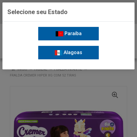
Selecione seu Estado
Baixe já o APP da Nordil
0
Paraíba
Alagoas
VOLTAR
INÍCIO
HIGIENE
FRALDA INFANTIL
FRALDA CREMER HIPER XG COM 52 TIRAS