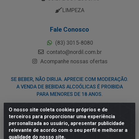
LIMPEZA
Fale Conosco
(83) 3015-8080
contato@nordil.com.br
Acompanhe nossas ofertas
SE BEBER, NÃO DIRIJA. APRECIE COM MODERAÇÃO.
A VENDA DE BEBIDAS ALCOÓLICAS É PROIBIDA
PARA MENORES DE 18 ANOS.
O nosso site coleta cookies próprios e de
Nordil Distribuidora - Avenida Liberdade, 2738, Bloco F -
terceiros para proporcionar uma experiência
Sesi - Bayeux/PB - CEP 58.111-400 - CNPJ
personalizada ao usuário, apresentar publicidade
03.775.813/0001-41
relevante de acordo com o seu perfil e melhorar a
qualidade do nosso site.