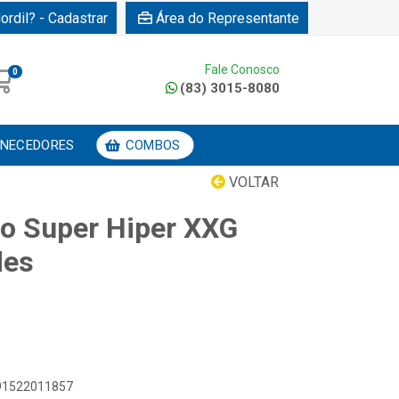
ordil? - Cadastrar
Área do Representante
Fale Conosco
0
(83) 3015-8080
NECEDORES
COMBOS
VOLTAR
ho Super Hiper XXG
des
891522011857