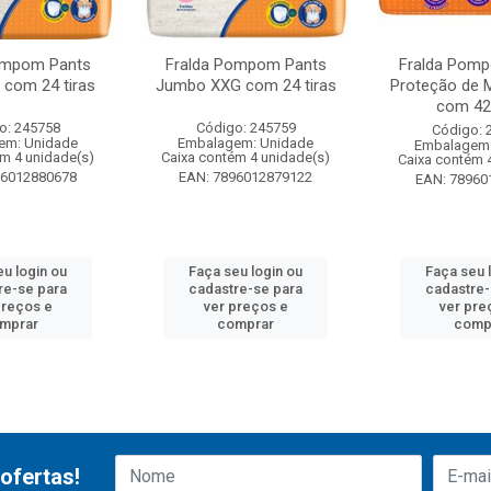
ompom Pants
Fralda Pompom Pants
Fralda Pomp
com 24 tiras
Jumbo XXG com 24 tiras
Proteção de 
com 42 
o: 245758
Código: 245759
Código: 
em: Unidade
Embalagem: Unidade
Embalagem:
ém 4 unidade(s)
Caixa contém 4 unidade(s)
Caixa contém 
96012880678
EAN: 7896012879122
EAN: 78960
eu login ou
Faça seu login ou
Faça seu 
re-se para
cadastre-se para
cadastre-
preços e
ver preços e
ver pre
mprar
comprar
comp
ofertas!