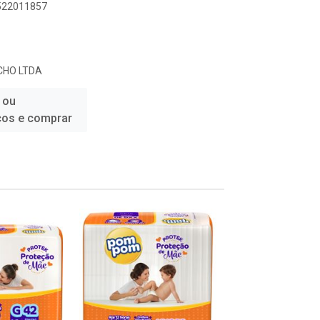
1522011857
CHO LTDA
 ou
ços e comprar