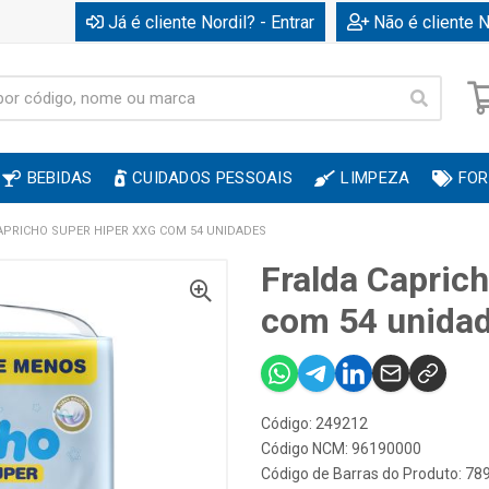
Já é cliente Nordil? - Entrar
Não é cliente N
BEBIDAS
CUIDADOS PESSOAIS
LIMPEZA
FOR
APRICHO SUPER HIPER XXG COM 54 UNIDADES
Fralda Capric
com 54 unida
Código: 249212
Código NCM: 96190000
Código de Barras do Produto: 7