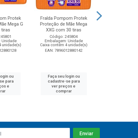
om Protek
Fralda Pompom Protek
Fralda Pompom
Mãe Mega G
Proteção de Mãe Mega
Proteção de Mã
tiras
XXG com 30 tiras
com 24 ti
245801
Código: 245804
Código: 24
 Unidade
Embalagem: Unidade
Embalagem: U
4 unidade(s)
Caixa contém 4 unidade(s)
Caixa contém 6 u
12880128
EAN: 7896012880142
EAN: 7896012
login ou
Faça seu login ou
Faça seu log
se para
cadastre-se para
cadastre-se
ços e
ver preços e
ver preços
rar
comprar
compra