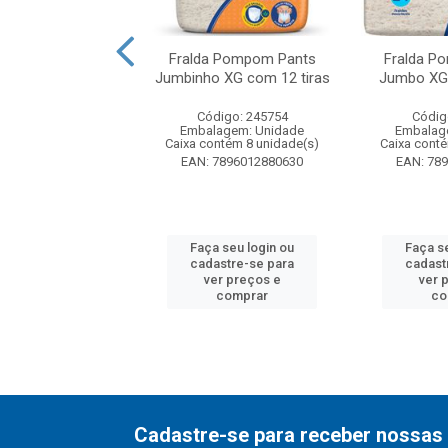
 Capricho Super
Fralda Pompom Pants
Fralda P
om 28 unidades
Jumbinho XG com 12 tiras
Jumbo XG 
digo: 249217
Código: 245754
Códig
agem: Unidade
Embalagem: Unidade
Embalag
ntém 8 unidade(s)
Caixa contém 8 unidade(s)
Caixa cont
7891522180133
EAN: 7896012880630
EAN: 78
 seu login ou
Faça seu login ou
Faça s
astre-se para
cadastre-se para
cadast
er preços e
ver preços e
ver 
comprar
comprar
co
Cadastre-se para receber nossas 