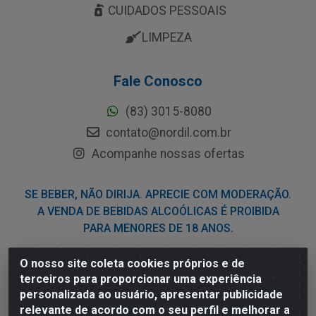
CUIDADOS PESSOAIS
LIMPEZA
Fale Conosco
(83) 3015-8080
contato@nordil.com.br
Acompanhe nossas ofertas
SE BEBER, NÃO DIRIJA. APRECIE COM MODERAÇÃO.
A VENDA DE BEBIDAS ALCOÓLICAS É PROIBIDA
PARA MENORES DE 18 ANOS.
O nosso site coleta cookies próprios e de
Nordil Distribuidora - Avenida Liberdade, 2738, Bloco F -
terceiros para proporcionar uma experiência
Sesi - Bayeux/PB - CEP 58.111-400 - CNPJ
personalizada ao usuário, apresentar publicidade
03.775.813/0001-41
relevante de acordo com o seu perfil e melhorar a