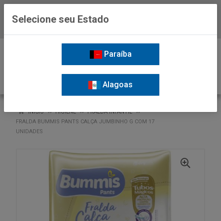
Selecione seu Estado
Baixe já o APP da Nordil
0
Paraíba
Alagoas
VOLTAR
INÍCIO
HIGIENE
FRALDA INFANTIL
FRALDA BUMMIS PANTS CALÇA JUMBINHO G COM 17
UNIDADES