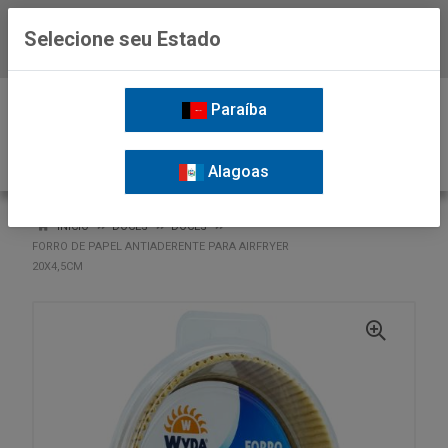
Selecione seu Estado
Baixe já o APP da Nordil
0
Paraíba
Alagoas
VOLTAR
INÍCIO
DOCES
DOCES
FORRO DE PAPEL ANTIADERENTE PARA AIRFRYER
20X4,5CM