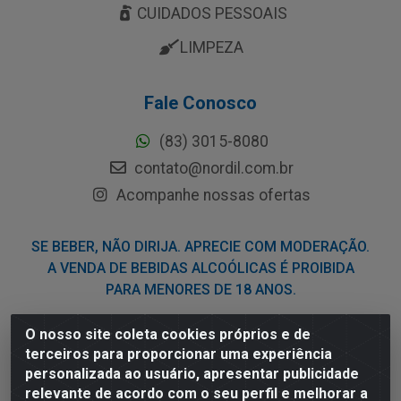
CUIDADOS PESSOAIS
LIMPEZA
Fale Conosco
(83) 3015-8080
contato@nordil.com.br
Acompanhe nossas ofertas
SE BEBER, NÃO DIRIJA. APRECIE COM MODERAÇÃO.
A VENDA DE BEBIDAS ALCOÓLICAS É PROIBIDA
PARA MENORES DE 18 ANOS.
O nosso site coleta cookies próprios e de
Nordil Distribuidora - Avenida Liberdade, 2738, Bloco F -
terceiros para proporcionar uma experiência
Sesi - Bayeux/PB - CEP 58.111-400 - CNPJ
personalizada ao usuário, apresentar publicidade
03.775.813/0001-41
relevante de acordo com o seu perfil e melhorar a