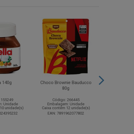
a 140g
Choco Brownie Bauducco
Complemento
80g
Sustagen K
Chocolate S
 155249
Código: 266445
Código:
: Unidade
Embalagem: Unidade
Embalagem
10 unidade(s)
Caixa contém 12 unidade(s)
Caixa contém 
024395232
EAN: 7891962077802
EAN: 7898