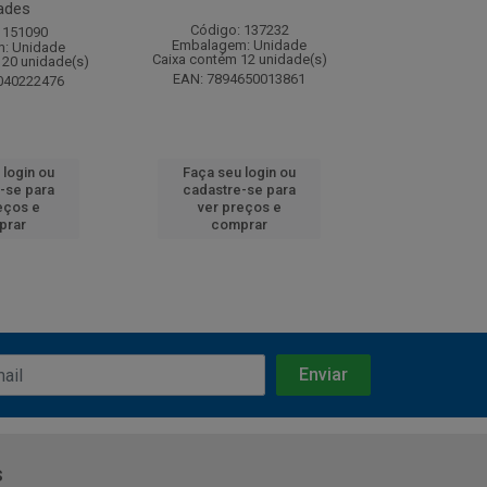
ades
Código: 137232
Código:
 151090
Embalagem: Unidade
Embalagem
: Unidade
Caixa contém 12 unidade(s)
Caixa contém 
120 unidade(s)
EAN: 7894650013861
EAN: 7891
040222476
 login ou
Faça seu login ou
Faça seu 
-se para
cadastre-se para
cadastre
eços e
ver preços e
ver pr
prar
comprar
comp
s