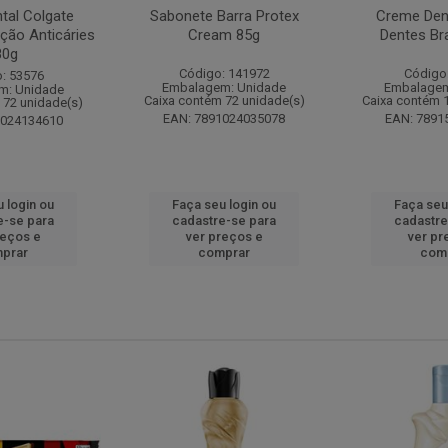
tal Colgate
Sabonete Barra Protex
Creme Dent
ção Anticáries
Cream 85g
Dentes Br
80g
Código: 141972
Código
: 53576
Embalagem: Unidade
Embalagem
m: Unidade
Caixa contém 72 unidade(s)
Caixa contém 
 72 unidade(s)
EAN: 7891024035078
EAN: 7891
1024134610
 login ou
Faça seu login ou
Faça seu
e-se para
cadastre-se para
cadastre
reços e
ver preços e
ver pr
prar
comprar
com