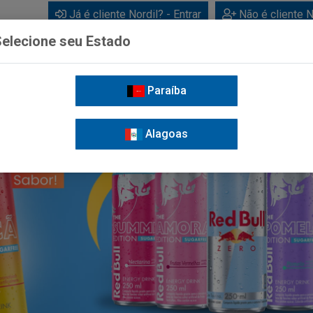
Já é cliente Nordil? - Entrar
Não é cliente N
elecione seu Estado
Paraíba
BEBIDAS
CUIDADOS PESSOAIS
LIMPEZA
FOR
Alagoas