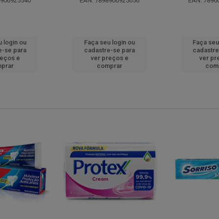
8906925540
EAN: 7898906925656
EAN: 7896
 login ou
Faça seu login ou
Faça seu
e-se para
cadastre-se para
cadastre
reços e
ver preços e
ver pr
prar
comprar
com