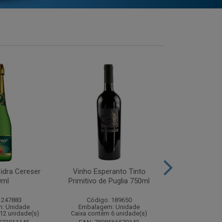
idra Cereser
Vinho Esperanto Tinto
Whisky Ballan
0ml
Primitivo de Puglia 750ml
750
 247883
Código: 189650
Código:
: Unidade
Embalagem: Unidade
Embalagem
12 unidade(s)
Caixa contém 6 unidade(s)
Caixa contém 