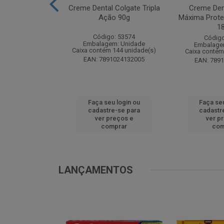
te Pinho Sol
Creme Dental Colgate Tripla
Creme Den
inal 1L
Ação 90g
Máxima Prote
1
o: 53883
Código: 53574
Código
m: Unidade
Embalagem: Unidade
Embalage
 12 unidade(s)
Caixa contém 144 unidade(s)
Caixa contém
1024194607
EAN: 7891024132005
EAN: 789
u login ou
Faça seu login ou
Faça seu
e-se para
cadastre-se para
cadastr
reços e
ver preços e
ver p
mprar
comprar
com
LANÇAMENTOS