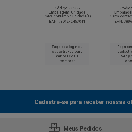
: 130077
Código: 60306
Código
m: Unidade
Embalagem: Unidade
Embalage
 12 unidade(s)
Caixa contém 24 unidade(s)
Caixa contém
7000800548
EAN: 7891242457041
EAN: 789
u login ou
Faça seu login ou
Faça seu
e-se para
cadastre-se para
cadastr
reços e
ver preços e
ver p
mprar
comprar
com
Cadastre-se para receber nossas of
Meus Pedidos