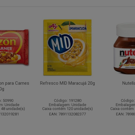
n para Carnes
Refresco MID Maracujá 20g
Nutell
0g
: 50990
Código: 191280
Código:
m: Unidade
Embalagem: Unidade
Embalagem
 48 unidade(s)
Caixa contém 120 unidade(s)
Caixa contém 
1132019281
EAN: 7891132082377
EAN: 7898