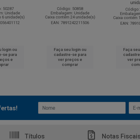
unid
: 50287
Código: 50858
Código:
m: Unidade
Embalagem: Unidade
Embalagem
 6 unidade(s)
Caixa contém 24 unidade(s)
Caixa contém 
6056401112
EAN: 7891242211506
EAN: 7891
 login ou
Faça seu login ou
Faça seu
e-se para
cadastre-se para
cadastre
reços e
ver preços e
ver pr
prar
comprar
com
ertas!
Títulos
Notas Fiscai