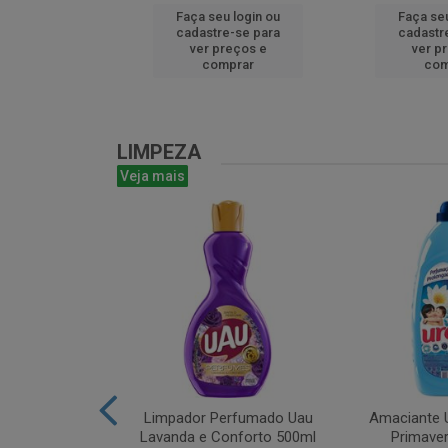
u login ou
Faça seu login ou
Faça seu
e-se para
cadastre-se para
cadastr
reços e
ver preços e
ver p
mprar
comprar
com
LIMPEZA
Veja mais
m Bruto 1L
Limpador Perfumado Uau
Amaciante U
Lavanda e Conforto 500ml
Primaver