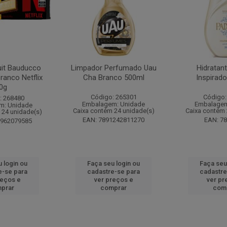
it Bauducco
Limpador Perfumado Uau
Hidratan
ranco Netflix
Cha Branco 500ml
Inspirad
0g
Código: 265301
Código:
: 268480
Embalagem: Unidade
Embalagem
m: Unidade
Caixa contém 24 unidade(s)
Caixa contém 
 24 unidade(s)
EAN: 7891242811270
EAN: 7
1962079585
 login ou
Faça seu login ou
Faça seu
e-se para
cadastre-se para
cadastre
reços e
ver preços e
ver pr
prar
comprar
com