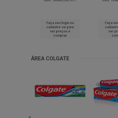
0299629536
EAN: 7896855901417
EAN: 789
u login ou
Faça seu login ou
Faça seu
e-se para
cadastre-se para
cadastr
reços e
ver preços e
ver p
mprar
comprar
com
ÁREA COLGATE