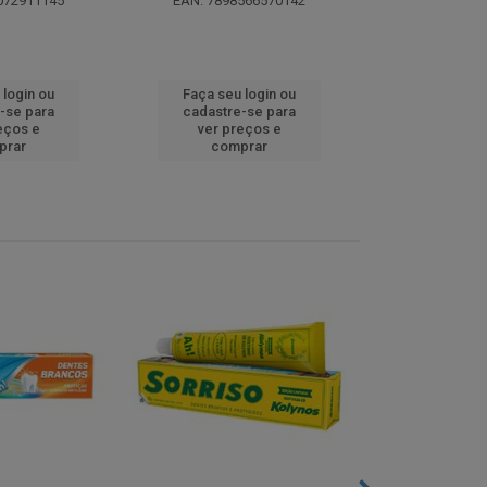
072911145
EAN: 7898566570142
EAN: 5000
 login ou
Faça seu login ou
Faça seu 
-se para
cadastre-se para
cadastre
eços e
ver preços e
ver pr
prar
comprar
comp