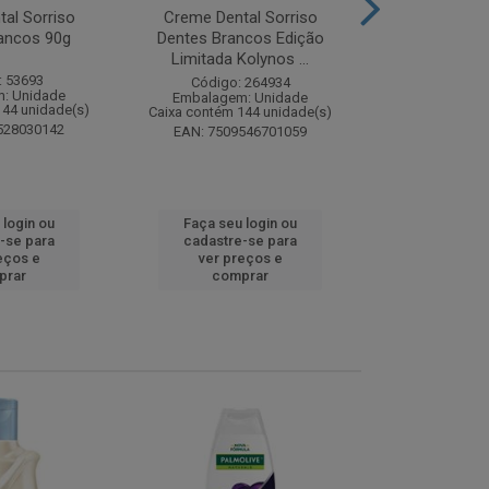
al Sorriso
Creme Dental Sorriso
Sabonete Ba
ancos 90g
Dentes Brancos Edição
Limpeza Profu
Limitada Kolynos ...
85
: 53693
Código: 264934
Código:
: Unidade
Embalagem: Unidade
Embalagem
144 unidade(s)
Caixa contém 144 unidade(s)
Caixa contém 
528030142
EAN: 7509546701059
EAN: 7891
 login ou
Faça seu login ou
Faça seu 
-se para
cadastre-se para
cadastre
eços e
ver preços e
ver pr
prar
comprar
comp