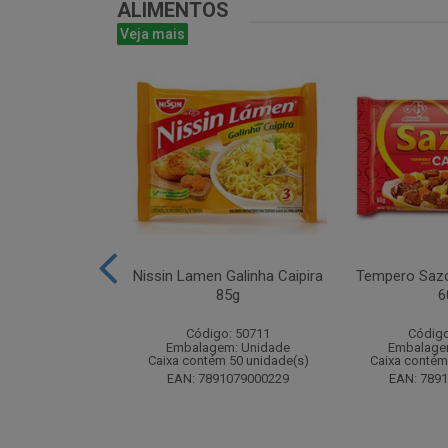
ALIMENTOS
Veja mais
uducco Duplo
Nissin Lamen Galinha Caipira
Tempero Sazo
0g Display com
85g
6
nidades
Código: 50711
Código
o: 50488
Embalagem: Unidade
Embalage
m: Unidade
Caixa contém 50 unidade(s)
Caixa contém
 112 unidade(s)
EAN: 7891079000229
EAN: 789
1962031170