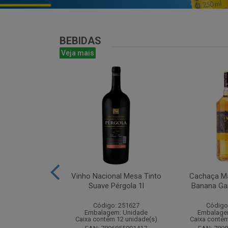
BEBIDAS
Veja mais
antines Finest
Vinho Nacional Mesa Tinto
Cachaça Ma
ohn 750ml
Suave Pérgola 1l
Banana Gar
: 265567
Código: 251627
Código
m: Unidade
Embalagem: Unidade
Embalage
m 6 unidade(s)
Caixa contém 12 unidade(s)
Caixa contém