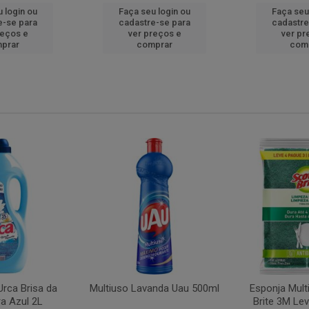
 login ou
Faça seu login ou
Faça seu
e-se para
cadastre-se para
cadastre
reços e
ver preços e
ver pr
prar
comprar
com
rca Brisa da
Multiuso Lavanda Uau 500ml
Esponja Mult
a Azul 2L
Brite 3M Le