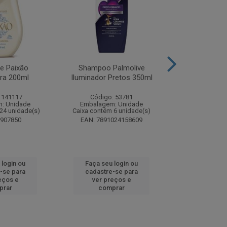
te Paixão
Shampoo Palmolive
Creme Dent
ora 200ml
Iluminador Pretos 350ml
Luminous W
Correc
 141117
Código: 53781
Código:
: Unidade
Embalagem: Unidade
Embalagem
24 unidade(s)
Caixa contém 6 unidade(s)
Caixa contém 
8907850
EAN: 7891024158609
EAN: 7509
 login ou
Faça seu login ou
Faça seu 
-se para
cadastre-se para
cadastre
eços e
ver preços e
ver pr
prar
comprar
comp