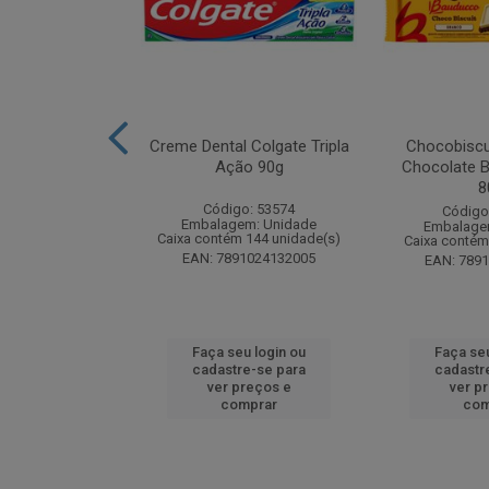
k Odorizador
Creme Dental Colgate Tripla
Chocobiscu
iquido Lavanda
Ação 90g
Chocolate B
y 60ml
8
Código: 53574
: 261880
Código
Embalagem: Unidade
m: Unidade
Embalage
Caixa contém 144 unidade(s)
 24 unidade(s)
Caixa contém
EAN: 7891024132005
4650015773
EAN: 789
u login ou
Faça seu login ou
Faça seu
e-se para
cadastre-se para
cadastr
reços e
ver preços e
ver p
mprar
comprar
com