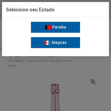
Selecione seu Estado
Baixe já o APP da Nordil
0
Paraíba
Alagoas
VOLTAR
INÍCIO
LATICINIOS
NATA
ESPUMANTE GEORGES AUBERT MOSCATEL ROSE
750ML