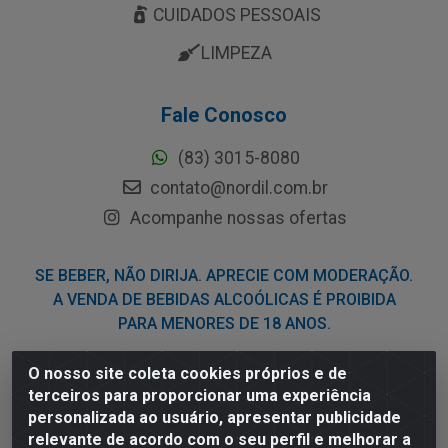
CUIDADOS PESSOAIS
LIMPEZA
Fale Conosco
(83) 3015-8080
contato@nordil.com.br
Acompanhe nossas ofertas
SE BEBER, NÃO DIRIJA. APRECIE COM MODERAÇÃO.
A VENDA DE BEBIDAS ALCOÓLICAS É PROIBIDA
PARA MENORES DE 18 ANOS.
O nosso site coleta cookies próprios e de
Nordil Distribuidora - Avenida Liberdade, 2738, Bloco F -
terceiros para proporcionar uma experiência
Sesi - Bayeux/PB - CEP 58.111-400 - CNPJ
personalizada ao usuário, apresentar publicidade
03.775.813/0001-41
relevante de acordo com o seu perfil e melhorar a