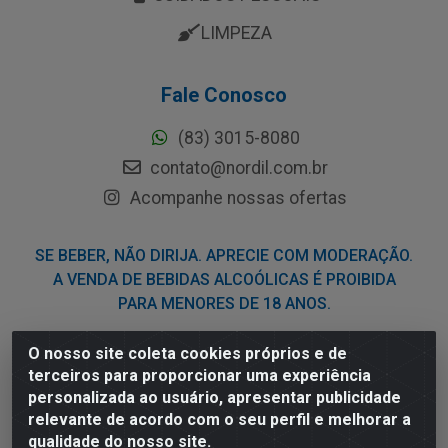
LIMPEZA
Fale Conosco
(83) 3015-8080
contato@nordil.com.br
Acompanhe nossas ofertas
SE BEBER, NÃO DIRIJA. APRECIE COM MODERAÇÃO.
A VENDA DE BEBIDAS ALCOÓLICAS É PROIBIDA
PARA MENORES DE 18 ANOS.
O nosso site coleta cookies próprios e de
Nordil Distribuidora - Avenida Liberdade, 2738, Bloco F -
terceiros para proporcionar uma experiência
Sesi - Bayeux/PB - CEP 58.111-400 - CNPJ
personalizada ao usuário, apresentar publicidade
03.775.813/0001-41
relevante de acordo com o seu perfil e melhorar a
qualidade do nosso site.