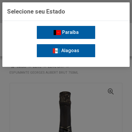
Selecione seu Estado
Baixe já o APP da Nordil
0
Paraíba
Alagoas
VOLTAR
INÍCIO
LEITE
LEITE UHT
ESPUMANTE GEORGES AUBERT BRUT 750ML