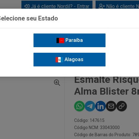
Já é cliente Nordil? - Entrar
Não é cliente N
elecione seu Estado
Paraíba
BEBIDAS
CUIDADOS PESSOAIS
LIMPEZA
FOR
Alagoas
UÉ CREMOSO LAVANDA ALMA BLISTER 8ML
Esmalte Risq
Alma Blister 8
Código: 147615
Código NCM: 33043000
Código de Barras do Produto: 7