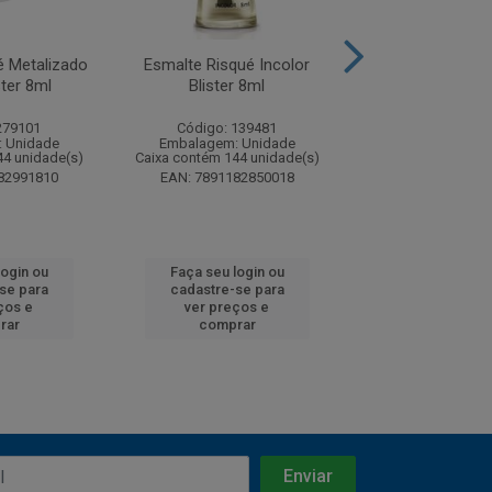
é Metalizado
Esmalte Risqué Incolor
Esmalte Risqué
ster 8ml
Blister 8ml
Grão de Arro
279101
Código: 139481
Código: 13
 Unidade
Embalagem: Unidade
Embalagem: U
44 unidade(s)
Caixa contém 144 unidade(s)
Caixa contém 144 
82991810
EAN: 7891182850018
EAN: 7891182
login ou
Faça seu login ou
Faça seu log
se para
cadastre-se para
cadastre-se
ços e
ver preços e
ver preços
rar
comprar
compra