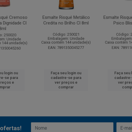
isqué Cremoso
Esmalte Risqué Metálico
Esmalte Risqu
a Dignidade Cl
Credita no Brilho Cl 8ml
Psico Bli
8ml
Código: 250021
Código: 
o: 250020
Embalagem: Unidade
Embalagem:
em: Unidade
Caixa contém 144 unidade(s)
Caixa contém 1
 144 unidade(s)
EAN: 7891350045277
EAN: 78911
91350045260
eu login ou
Faça seu login ou
Faça seu 
re-se para
cadastre-se para
cadastre-
preços e
ver preços e
ver pre
mprar
comprar
comp
ofertas!