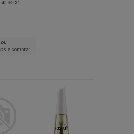
1350034134
 ou
ços e comprar