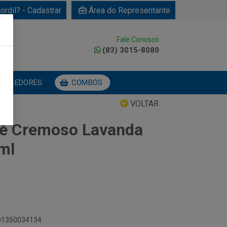
ordil? - Cadastrar
Área do Representante
Fale Conosco
0
(83) 3015-8080
NECEDORES
COMBOS
VOLTAR
ué Cremoso Lavanda
ml
891350034134