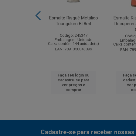
Risqué Cintilante
Esmalte Risqué Metálico
Esmalte R
ristal 8ml
Triangulum Bl 8ml
Recuperei 
digo: 141082
Código: 245347
Códig
agem: Unidade
Embalagem: Unidade
Embalag
tém 144 unidade(s)
Caixa contém 144 unidade(s)
Caixa contém
7891182860116
EAN: 7891350043099
EAN: 78
 seu login ou
Faça seu login ou
Faça s
astre-se para
cadastre-se para
cadast
er preços e
ver preços e
ver 
comprar
comprar
co
Cadastre-se para receber nossas 