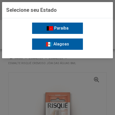
Selecione seu Estado
Baixe já o APP da Nordil
0
Paraíba
Alagoas
VOLTAR
INÍCIO
ESMALTES
ESMALTES
ESMALTE RISQUÉ CREMOSO JÓIA DAS ÁGUAS 8ML