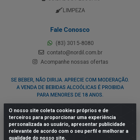
LIMPEZA
Fale Conosco
(83) 3015-8080
contato@nordil.com.br
Acompanhe nossas ofertas
SE BEBER, NÃO DIRIJA. APRECIE COM MODERAÇÃO.
A VENDA DE BEBIDAS ALCOÓLICAS É PROIBIDA
PARA MENORES DE 18 ANOS.
O nosso site coleta cookies próprios e de
Nordil Distribuidora - Avenida Liberdade, 2738, Bloco F -
terceiros para proporcionar uma experiência
Sesi - Bayeux/PB - CEP 58.111-400 - CNPJ
personalizada ao usuário, apresentar publicidade
03.775.813/0001-41
relevante de acordo com o seu perfil e melhorar a
qualidade do nosso site.