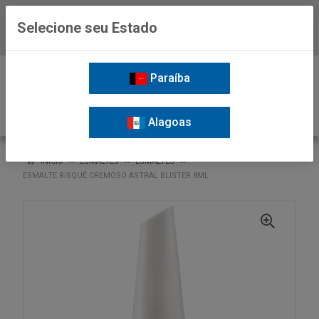
Selecione seu Estado
Baixe já o APP da Nordil
0
Paraíba
Alagoas
VOLTAR
INÍCIO
ESMALTES
ESMALTES
ESMALTE RISQUÉ CREMOSO ASTRAL BLISTER 8ML