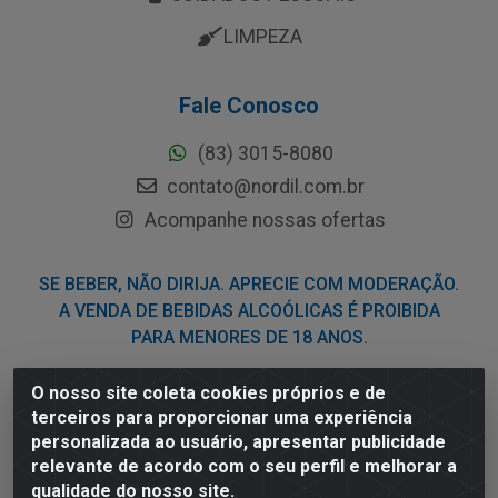
LIMPEZA
Fale Conosco
(83) 3015-8080
contato@nordil.com.br
Acompanhe nossas ofertas
SE BEBER, NÃO DIRIJA. APRECIE COM MODERAÇÃO.
A VENDA DE BEBIDAS ALCOÓLICAS É PROIBIDA
PARA MENORES DE 18 ANOS.
O nosso site coleta cookies próprios e de
Nordil Distribuidora - Avenida Liberdade, 2738, Bloco F -
terceiros para proporcionar uma experiência
Sesi - Bayeux/PB - CEP 58.111-400 - CNPJ
personalizada ao usuário, apresentar publicidade
03.775.813/0001-41
relevante de acordo com o seu perfil e melhorar a
qualidade do nosso site.