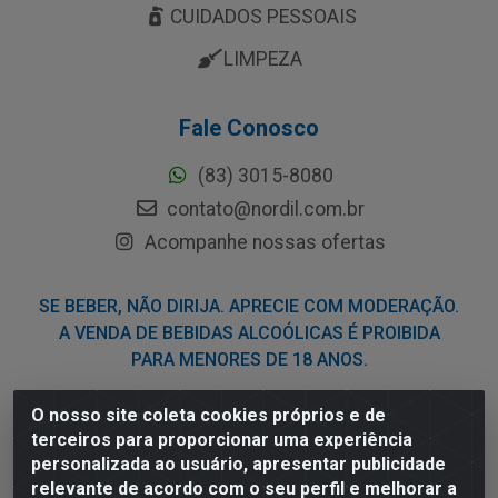
CUIDADOS PESSOAIS
LIMPEZA
Fale Conosco
(83) 3015-8080
contato@nordil.com.br
Acompanhe nossas ofertas
SE BEBER, NÃO DIRIJA. APRECIE COM MODERAÇÃO.
A VENDA DE BEBIDAS ALCOÓLICAS É PROIBIDA
PARA MENORES DE 18 ANOS.
O nosso site coleta cookies próprios e de
Nordil Distribuidora - Avenida Liberdade, 2738, Bloco F -
terceiros para proporcionar uma experiência
Sesi - Bayeux/PB - CEP 58.111-400 - CNPJ
personalizada ao usuário, apresentar publicidade
03.775.813/0001-41
relevante de acordo com o seu perfil e melhorar a