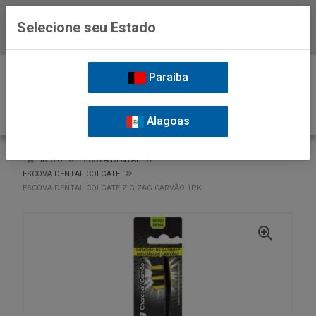
Selecione seu Estado
Baixe já o APP da Nordil
0
Paraíba
Alagoas
VOLTAR
INÍCIO
ESCOVA DENTAL
ESCOVA DENTAL COLGATE
ESCOVA DENTAL COLGATE ZIG ZAG CARVÃO 1PK