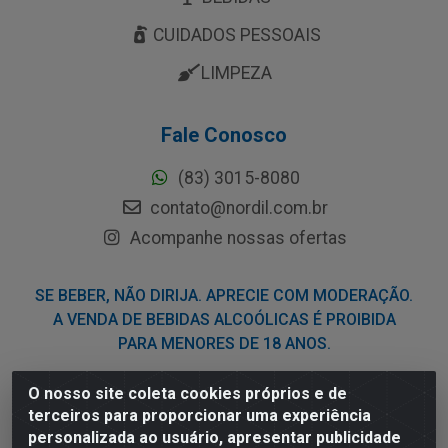
CUIDADOS PESSOAIS
LIMPEZA
Fale Conosco
(83) 3015-8080
contato@nordil.com.br
Acompanhe nossas ofertas
SE BEBER, NÃO DIRIJA. APRECIE COM MODERAÇÃO.
A VENDA DE BEBIDAS ALCOÓLICAS É PROIBIDA
PARA MENORES DE 18 ANOS.
O nosso site coleta cookies próprios e de
Nordil Distribuidora - Avenida Liberdade, 2738, Bloco F -
terceiros para proporcionar uma experiência
Sesi - Bayeux/PB - CEP 58.111-400 - CNPJ
personalizada ao usuário, apresentar publicidade