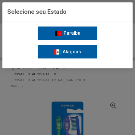
Selecione seu Estado
Baixe já o APP da Nordil
0
Paraíba
Alagoas
VOLTAR
INÍCIO
ESCOVA DENTAL
ESCOVA DENTAL COLGATE
ESCOVA DENTAL COLGATE EXTRA CLEAN LEVE 3
PAGUE 2