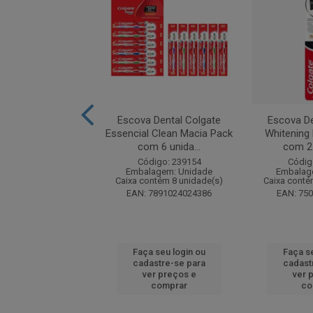
ental Colgate 360
Escova Dental Colgate
Escova De
Leve 2 Pague 1
Essencial Clean Macia Pack
Whitening
com 6 unida...
com 2
digo: 134700
Código: 239154
Códig
agem: Unidade
Embalagem: Unidade
Embalag
ntém 12 unidade(s)
Caixa contém 8 unidade(s)
Caixa conté
7509546065465
EAN: 7891024024386
EAN: 75
 seu login ou
Faça seu login ou
Faça s
astre-se para
cadastre-se para
cadast
er preços e
ver preços e
ver 
comprar
comprar
co