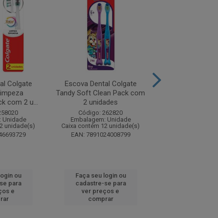
al Colgate
Escova Dental Colgate
Escova Dental 
Limpeza
Tandy Soft Clean Pack com
Tripla Ação Leve
 com 2 u...
2 unidades
Código: 26
258020
Código: 262820
Embalagem: U
 Unidade
Embalagem: Unidade
Caixa contém 12 u
2 unidade(s)
Caixa contém 12 unidade(s)
EAN: 7702010
46693729
EAN: 7891024008799
login ou
Faça seu login ou
Faça seu log
se para
cadastre-se para
cadastre-se
ços e
ver preços e
ver preços
rar
comprar
compra