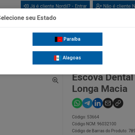
Já é cliente Nordil? - Entrar
Não é cliente N
elecione seu Estado
Paraíba
BEBIDAS
CUIDADOS PESSOAIS
LIMPEZA
FOR
Alagoas
ATE
ESCOVA DENTAL COLGATE CLASSIC LONGA MACIA
Escova Dental
Longa Macia
Código: 53664
Código NCM: 96032100
Código de Barras do Produto: 7