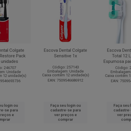
ntal Colgate
Escova Dental Colgate
Escova Dent
 Restore Pack
Sensitive 1x
Total 12 
 unidades
Espumosa pack
Código: 257143
o: 246707
Código: 
Embalagem: Unidade
em: Unidade
Embalagem:
Caixa contém 12 unidade(s)
m 12 unidade(s)
Caixa contém 1
EAN: 7509546686912
09546693736
EAN: 75095
eu login ou
Faça seu login ou
Faça seu 
re-se para
cadastre-se para
cadastre-
preços e
ver preços e
ver pre
mprar
comprar
comp