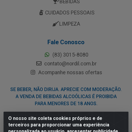
BEBIDAS
CUIDADOS PESSOAIS
LIMPEZA
Fale Conosco
(83) 3015-8080
contato@nordil.com.br
Acompanhe nossas ofertas
SE BEBER, NÃO DIRIJA. APRECIE COM MODERAÇÃO.
A VENDA DE BEBIDAS ALCOÓLICAS É PROIBIDA
PARA MENORES DE 18 ANOS.
O nosso site coleta cookies próprios e de
Nordil Distribuidora - Avenida Liberdade, 2738, Bloco F -
terceiros para proporcionar uma experiência
Sesi - Bayeux/PB - CEP 58.111-400 - CNPJ
personalizada ao usuário, apresentar publicidade