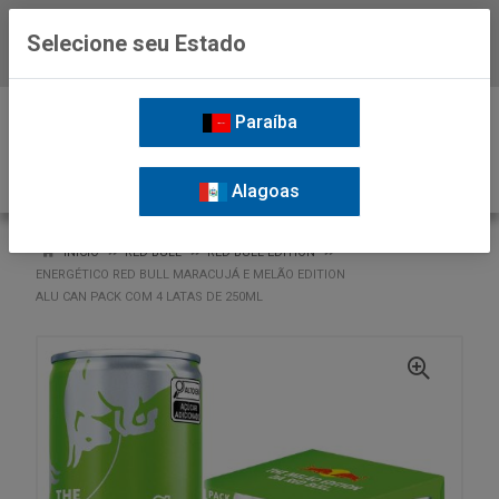
Selecione seu Estado
Baixe já o APP da Nordil
0
Paraíba
Alagoas
VOLTAR
INÍCIO
RED BULL
RED BULL EDITION
ENERGÉTICO RED BULL MARACUJÁ E MELÃO EDITION
ALU CAN PACK COM 4 LATAS DE 250ML