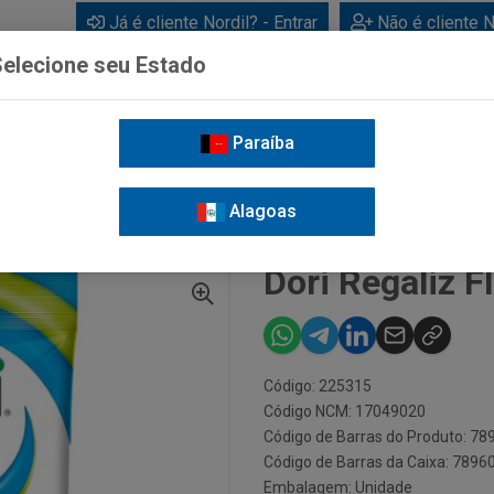
Já é cliente Nordil? - Entrar
Não é cliente N
elecione seu Estado
Paraíba
BEBIDAS
CUIDADOS PESSOAIS
LIMPEZA
FOR
Alagoas
GALIZ FLOR 60G
Dori Regaliz F
Código: 225315
Código NCM: 17049020
Código de Barras do Produto: 7
Código de Barras da Caixa: 789
Embalagem: Unidade