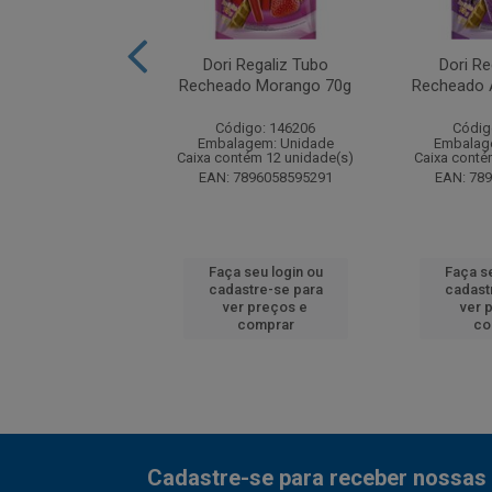
iz Mini Tijolo 15gr
Dori Regaliz Tubo
Dori Re
Recheado Morango 70g
Recheado 
digo: 192627
Código: 146206
Códig
agem: Unidade
Embalagem: Unidade
Embalag
ntém 12 unidade(s)
Caixa contém 12 unidade(s)
Caixa conté
7896058597455
EAN: 7896058595291
EAN: 78
 seu login ou
Faça seu login ou
Faça se
astre-se para
cadastre-se para
cadast
er preços e
ver preços e
ver 
comprar
comprar
co
Cadastre-se para receber nossas 