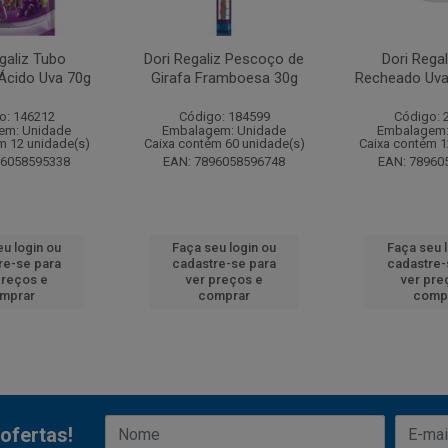
galiz Tubo
Dori Regaliz Pescoço de
Dori Rega
Ácido Uva 70g
Girafa Framboesa 30g
Recheado Uva
o: 146212
Código: 184599
Código: 
em: Unidade
Embalagem: Unidade
Embalagem:
m 12 unidade(s)
Caixa contém 60 unidade(s)
Caixa contém 1
96058595338
EAN: 7896058596748
EAN: 78960
u login ou
Faça seu login ou
Faça seu 
re-se para
cadastre-se para
cadastre-
preços e
ver preços e
ver pre
mprar
comprar
comp
ofertas!