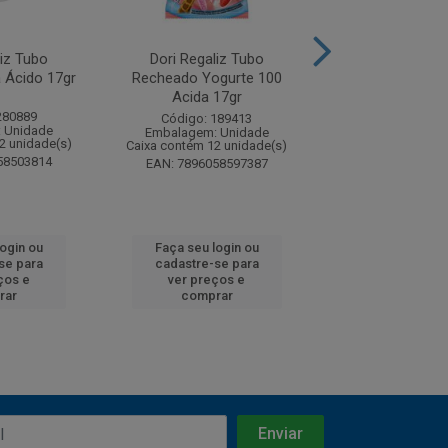
liz Tubo
Dori Regaliz Tubo
Dori Regaliz
 Ácido 17gr
Recheado Yogurte 100
Recheado Moran
Acida 17gr
17gr
280889
Código: 189413
Código: 189
 Unidade
Embalagem: Unidade
Embalagem: U
2 unidade(s)
Caixa contém 12 unidade(s)
Caixa contém 12 u
58503814
EAN: 7896058597387
EAN: 7896058
login ou
Faça seu login ou
Faça seu log
se para
cadastre-se para
cadastre-se 
ços e
ver preços e
ver preços
rar
comprar
comprar