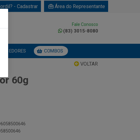
ordil? - Cadastrar
Área do Representante
Fale Conosco
0
(83) 3015-8080
NECEDORES
COMBOS
VOLTAR
lor 60g
896058500646
6058500646