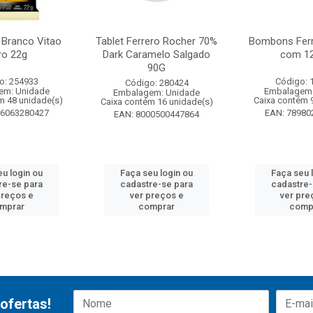
 Branco Vitao
Tablet Ferrero Rocher 70%
Bombons Ferr
ro 22g
Dark Caramelo Salgado
com 12
90G
o: 254933
Código: 
Código: 280424
em: Unidade
Embalagem:
Embalagem: Unidade
m 48 unidade(s)
Caixa contém 
Caixa contém 16 unidade(s)
96063280427
EAN: 78980
EAN: 8000500447864
eu login ou
Faça seu login ou
Faça seu 
re-se para
cadastre-se para
cadastre-
preços e
ver preços e
ver pre
mprar
comprar
comp
ofertas!