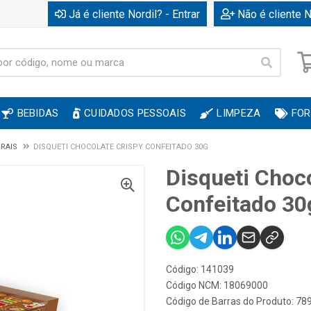
Já é cliente Nordil? - Entrar
Não é cliente N
BEBIDAS
CUIDADOS PESSOAIS
LIMPEZA
FOR
RAIS
DISQUETI CHOCOLATE CRISPY CONFEITADO 30G
Disqueti Choc
Confeitado 30
Código: 141039
Código NCM: 18069000
Código de Barras do Produto: 7