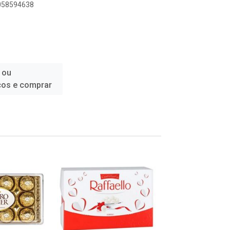
6058594638
 ou
ços e comprar