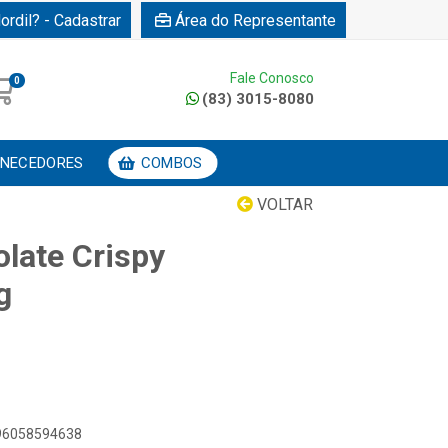
ordil? - Cadastrar
Área do Representante
Fale Conosco
0
(83) 3015-8080
NECEDORES
COMBOS
VOLTAR
olate Crispy
g
896058594638