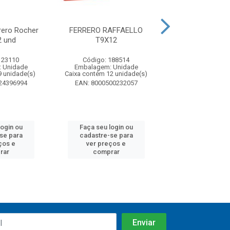
ero Rocher
FERRERO RAFFAELLO
Bombons Ferrer
 und
T9X12
com 3 u
123110
Código: 188514
Código: 51
 Unidade
Embalagem: Unidade
Embalagem: U
9 unidade(s)
Caixa contém 12 unidade(s)
Caixa contém 96 u
24396994
EAN: 8000500232057
EAN: 78909
login ou
Faça seu login ou
Faça seu log
se para
cadastre-se para
cadastre-se
ços e
ver preços e
ver preços
rar
comprar
compra