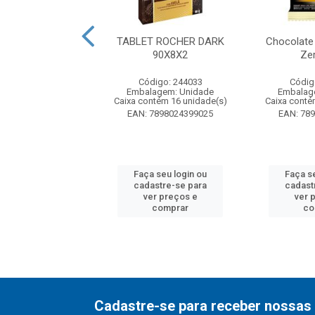
errero Collection
TABLET ROCHER DARK
Chocolate
m 7 und 77g
90X8X2
Ze
digo: 126723
Código: 244033
Códig
agem: Unidade
Embalagem: Unidade
Embalag
ntém 20 unidade(s)
Caixa contém 16 unidade(s)
Caixa conté
7898024397151
EAN: 7898024399025
EAN: 78
 seu login ou
Faça seu login ou
Faça s
astre-se para
cadastre-se para
cadast
er preços e
ver preços e
ver 
comprar
comprar
co
Cadastre-se para receber nossas 