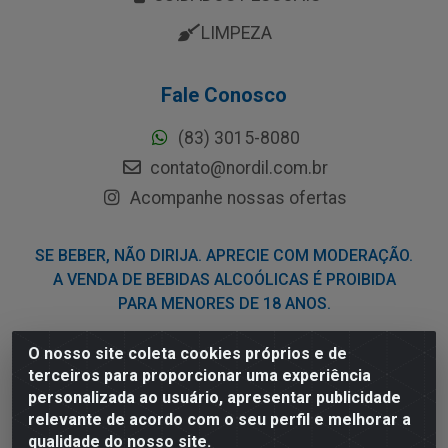
LIMPEZA
Fale Conosco
(83) 3015-8080
contato@nordil.com.br
Acompanhe nossas ofertas
SE BEBER, NÃO DIRIJA. APRECIE COM MODERAÇÃO.
A VENDA DE BEBIDAS ALCOÓLICAS É PROIBIDA
PARA MENORES DE 18 ANOS.
O nosso site coleta cookies próprios e de
Nordil Distribuidora - Avenida Liberdade, 2738, Bloco F -
terceiros para proporcionar uma experiência
Sesi - Bayeux/PB - CEP 58.111-400 - CNPJ
personalizada ao usuário, apresentar publicidade
03.775.813/0001-41
relevante de acordo com o seu perfil e melhorar a
qualidade do nosso site.