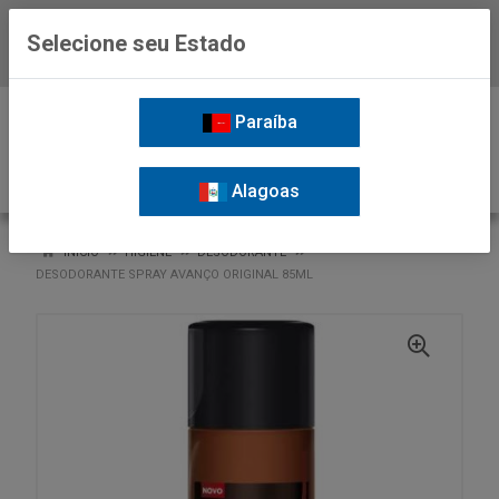
Selecione seu Estado
Baixe já o APP da Nordil
0
Paraíba
Alagoas
VOLTAR
INÍCIO
HIGIENE
DESODORANTE
DESODORANTE SPRAY AVANÇO ORIGINAL 85ML