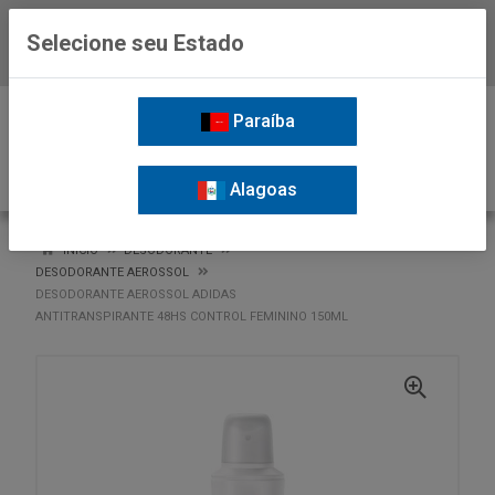
Selecione seu Estado
Baixe já o APP da Nordil
0
Paraíba
Alagoas
VOLTAR
INÍCIO
DESODORANTE
DESODORANTE AEROSSOL
DESODORANTE AEROSSOL ADIDAS
ANTITRANSPIRANTE 48HS CONTROL FEMININO 150ML