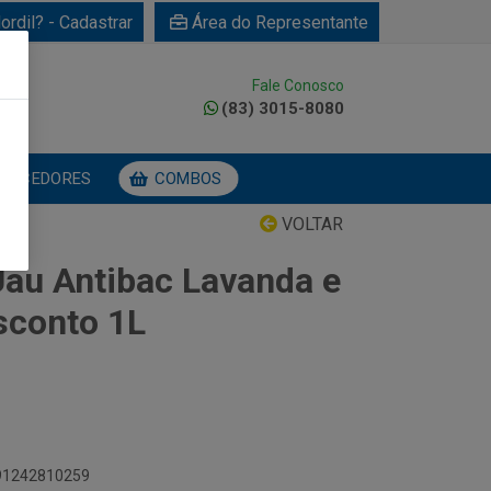
ordil? - Cadastrar
Área do Representante
Fale Conosco
0
(83) 3015-8080
NECEDORES
COMBOS
VOLTAR
Uau Antibac Lavanda e
sconto 1L
891242810259