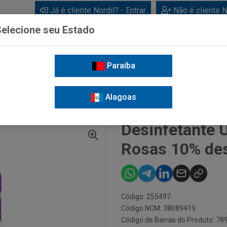
Já é cliente Nordil? - Entrar
Não é cliente N
elecione seu Estado
Paraíba
BEBIDAS
CUIDADOS PESSOAIS
LIMPEZA
FOR
Alagoas
DESINFETANTE UAU ANTIBAC LAVANDA E ROSAS 10% DESCONTO 1L
Desinfetante 
Rosas 10% de
Código: 255497
Código NCM: 38089419
Código de Barras do Produto: 7