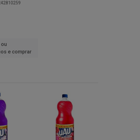
1242810259
 ou
ços e comprar