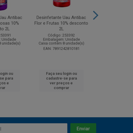
Uau Antibac
Desinfetante Uau Antibac
Desinfetante Pi
Rosas 10%
Flor e Frutas 10% desconto
Lavanda 5
to 2L
2L
Código: 25
253391
Código: 253392
Embalagem: U
 Unidade
Embalagem: Unidade
Caixa contém 24 u
8 unidade(s)
Caixa contém 8 unidade(s)
EAN: 7891242810181
login ou
Faça seu login ou
Faça seu log
se para
cadastre-se para
cadastre-se
ços e
ver preços e
ver preços
rar
comprar
compra