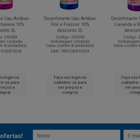
te Uau Antibac
Desinfetante Uau Antibac
Desinfetante 
rimavera 10%
Flor e Frescor 10%
Lavanda e 
onto 2L
desconto 2L
descon
o: 253389
Código: 253390
Código: 
em: Unidade
Embalagem: Unidade
Embalagem:
ém 8 unidade(s)
Caixa contém 8 unidade(s)
Caixa contém 
91242810242
EAN: 7891242810204
eu login ou
Faça seu login ou
Faça seu 
re-se para
cadastre-se para
cadastre-
preços e
ver preços e
ver pre
mprar
comprar
comp
ofertas!