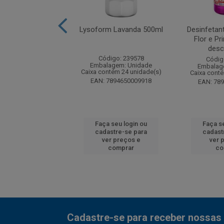
ante Classic Plus
Lysoform Lavanda 500ml
Desinfetan
ronela FR 2L
Flor e P
desc
digo: 263884
Código: 239578
Códig
agem: Unidade
Embalagem: Unidade
Embalag
ntém 6 unidade(s)
Caixa contém 24 unidade(s)
Caixa cont
7897520009254
EAN: 7894650009918
EAN: 78
 seu login ou
Faça seu login ou
Faça s
astre-se para
cadastre-se para
cadast
er preços e
ver preços e
ver 
comprar
comprar
co
Cadastre-se para receber nossas 