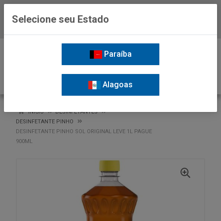
Selecione seu Estado
Baixe já o APP da Nordil
0
Paraíba
Alagoas
VOLTAR
INÍCIO
DESINFETANTES
DESINFETANTE PINHO
DESINFETANTE PINHO SOL ORIGINAL LEVE 1L PAGUE
900ML