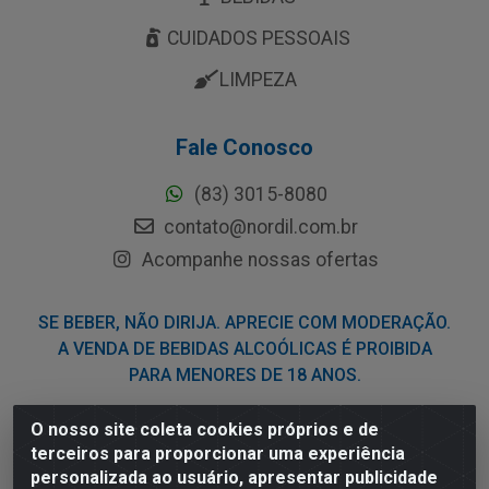
CUIDADOS PESSOAIS
LIMPEZA
Fale Conosco
(83) 3015-8080
contato@nordil.com.br
Acompanhe nossas ofertas
SE BEBER, NÃO DIRIJA. APRECIE COM MODERAÇÃO.
A VENDA DE BEBIDAS ALCOÓLICAS É PROIBIDA
PARA MENORES DE 18 ANOS.
O nosso site coleta cookies próprios e de
Nordil Distribuidora - Avenida Liberdade, 2738, Bloco F -
terceiros para proporcionar uma experiência
Sesi - Bayeux/PB - CEP 58.111-400 - CNPJ
personalizada ao usuário, apresentar publicidade