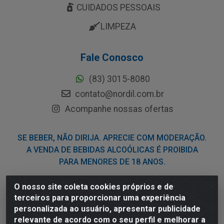
CUIDADOS PESSOAIS
LIMPEZA
Fale Conosco
(83) 3015-8080
contato@nordil.com.br
Acompanhe nossas ofertas
SE BEBER, NÃO DIRIJA. APRECIE COM MODERAÇÃO.
A VENDA DE BEBIDAS ALCOÓLICAS É PROIBIDA
PARA MENORES DE 18 ANOS.
O nosso site coleta cookies próprios e de
Nordil Distribuidora - Avenida Liberdade, 2738, Bloco F -
terceiros para proporcionar uma experiência
Sesi - Bayeux/PB - CEP 58.111-400 - CNPJ
personalizada ao usuário, apresentar publicidade
03.775.813/0001-41
relevante de acordo com o seu perfil e melhorar a