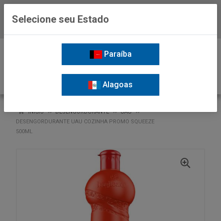
Selecione seu Estado
Baixe já o APP da Nordil
0
Paraíba
Alagoas
VOLTAR
INÍCIO
DESENGORDURANTE
UAU
DESENGORDURANTE UAU COZINHA PROMO SQUEEZE
500ML