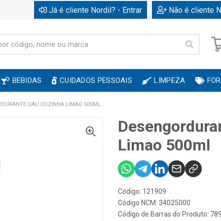
Já é cliente Nordil? - Entrar
Não é cliente N
BEBIDAS
CUIDADOS PESSOAIS
LIMPEZA
FOR
DURANTE UAU COZINHA LIMAO 500ML
Desengordura
Limao 500ml
Código: 121909
Código NCM: 34025000
Código de Barras do Produto: 7