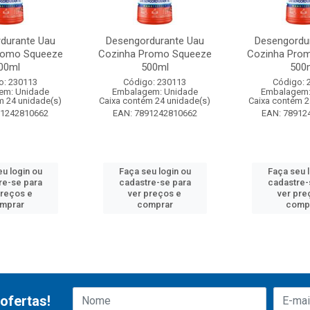
durante Uau
Desengordurante Uau
Desengordu
romo Squeeze
Cozinha Promo Squeeze
Cozinha Pro
00ml
500ml
500
o: 230113
Código: 230113
Código: 
em: Unidade
Embalagem: Unidade
Embalagem:
m 24 unidade(s)
Caixa contém 24 unidade(s)
Caixa contém 2
91242810662
EAN: 7891242810662
EAN: 78912
u login ou
Faça seu login ou
Faça seu 
re-se para
cadastre-se para
cadastre-
preços e
ver preços e
ver pre
mprar
comprar
comp
ofertas!