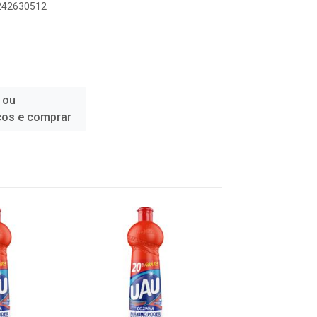
1242630512
 ou
ços e comprar