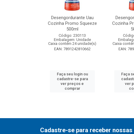
gordurante Uau
Desengordurante Uau
Desengor
 Promo Squeeze
Cozinha Promo Squeeze
Cozinha P
500ml
500ml
5
digo: 230113
Código: 230113
Códig
agem: Unidade
Embalagem: Unidade
Embalag
ntém 24 unidade(s)
Caixa contém 24 unidade(s)
Caixa conté
7891242810662
EAN: 7891242810662
EAN: 78
 seu login ou
Faça seu login ou
Faça se
astre-se para
cadastre-se para
cadast
er preços e
ver preços e
ver 
comprar
comprar
co
Cadastre-se para receber nossas 