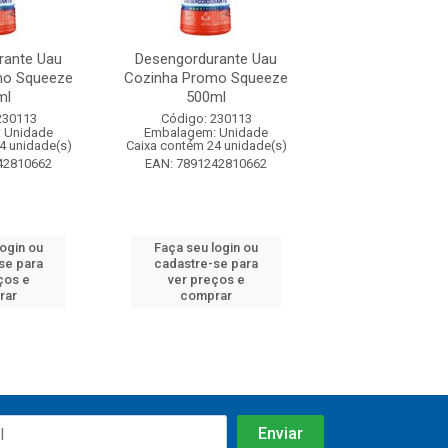
rante Uau
Desengordurante Uau
Desengorduran
mo Squeeze
Cozinha Promo Squeeze
Cozinha Promo
ml
500ml
500ml
230113
Código: 230113
Código: 230
 Unidade
Embalagem: Unidade
Embalagem: U
4 unidade(s)
Caixa contém 24 unidade(s)
Caixa contém 24 u
42810662
EAN: 7891242810662
EAN: 7891242
login ou
Faça seu login ou
Faça seu log
se para
cadastre-se para
cadastre-se 
ços e
ver preços e
ver preços
rar
comprar
comprar