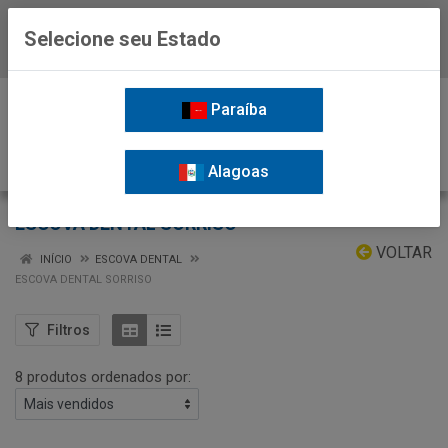
Selecione seu Estado
Baixe já o APP da Nordil
0
Paraíba
Alagoas
ESCOVA DENTAL SORRISO
VOLTAR
INÍCIO
ESCOVA DENTAL
ESCOVA DENTAL SORRISO
Filtros
8 produtos ordenados por: