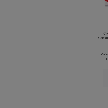
Cr
Sensit
E
Caix
E