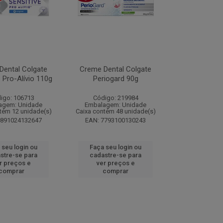
Dental Colgate
Creme Dental Colgate
e Pro-Alívio 110g
Periogard 90g
igo: 106713
Código: 219984
agem: Unidade
Embalagem: Unidade
tém 12 unidade(s)
Caixa contém 48 unidade(s)
7891024132647
EAN: 7793100130243
 seu login ou
Faça seu login ou
stre-se para
cadastre-se para
r preços e
ver preços e
comprar
comprar