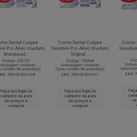
eme Dental Colgate
Creme Dental Colgate
Creme 
ive Pro Alivio Imediato
Sensitive Pro-Alívio Imediato
Sensitiv
Branquead...
Original ...
Cód
Código: 226151
Código: 150364
Embal
mbalagem: Unidade
Embalagem: Unidade
Caixa con
a contém 48 unidade(s)
Caixa contém 48 unidade(s)
EAN: 
AN: 7891024041628
EAN: 7891024041611
Faça
Faça seu login ou
Faça seu login ou
cada
cadastre-se para
cadastre-se para
ve
ver preços e
ver preços e
comprar
comprar