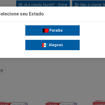
Já é cliente Nordil? - Entrar
Não é cliente N
elecione seu Estado
Paraíba
BEBIDAS
CUIDADOS PESSOAIS
LIMPEZA
FOR
Alagoas