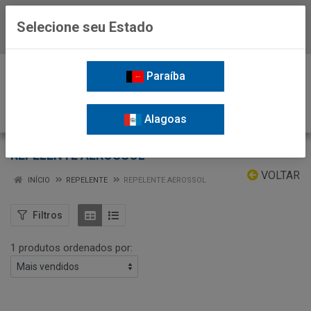
Selecione seu Estado
Baixe já o APP da Nordil
0
Paraíba
Alagoas
REPELENTE AEROSSOL
VOLTAR
INÍCIO
REPELENTE
REPELENTE AEROSSOL
Filtros
1 produtos ordenados por: