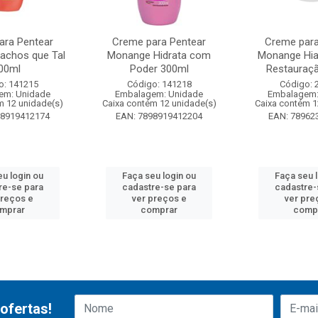
ara Pentear
Creme para Pentear
Creme para
achos que Tal
Monange Hidrata com
Monange Hia
00ml
Poder 300ml
Restauraç
o: 141215
Código: 141218
Código: 
em: Unidade
Embalagem: Unidade
Embalagem:
m 12 unidade(s)
Caixa contém 12 unidade(s)
Caixa contém 1
98919412174
EAN: 7898919412204
EAN: 78962
u login ou
Faça seu login ou
Faça seu 
re-se para
cadastre-se para
cadastre-
preços e
ver preços e
ver pre
mprar
comprar
comp
ofertas!