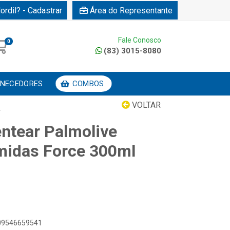
ordil? - Cadastrar
Área do Representante
Fale Conosco
0
(83) 3015-8080
NECEDORES
COMBOS
VOLTAR
L
ntear Palmolive
midas Force 300ml
509546659541