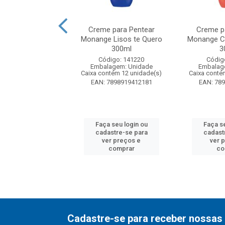
 para Pentear
Creme para Pentear
Creme p
 Naturals Cuidado
Monange Lisos te Quero
Monange C
oluto 300ml
300ml
3
digo: 197714
Código: 141220
Códig
agem: Unidade
Embalagem: Unidade
Embalag
ntém 12 unidade(s)
Caixa contém 12 unidade(s)
Caixa conté
7509546665122
EAN: 7898919412181
EAN: 78
 seu login ou
Faça seu login ou
Faça se
astre-se para
cadastre-se para
cadast
er preços e
ver preços e
ver 
comprar
comprar
co
Cadastre-se para receber nossas 