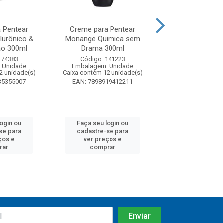
 Pentear
Creme para Pentear
Creme para P
lurônico &
Monange Quimica sem
Palmolive Natur
ão 300ml
Drama 300ml
150ml
274383
Código: 141223
Código: 53
 Unidade
Embalagem: Unidade
Embalagem: U
2 unidade(s)
Caixa contém 12 unidade(s)
Caixa contém 12 u
35355007
EAN: 7898919412211
EAN: 7891024
login ou
Faça seu login ou
Faça seu log
se para
cadastre-se para
cadastre-se 
ços e
ver preços e
ver preços
rar
comprar
comprar