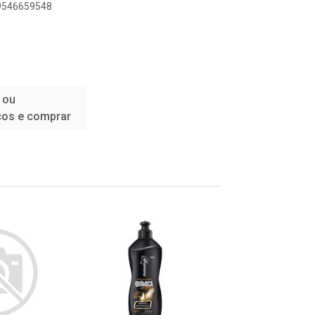
09546659548
 ou
ços e comprar